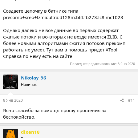
Создаете цепочку в батнике типа
precomp+srep+lzma:ultra:d128m:bt4:fb273:lc8:mc1023
Однако далеко не все данные во первых содержат
сжатые потоки и во-вторых не везде имеется ZLIB. С
более новыми алгоритмами сжатия потоков прекомп
работать не умеет. Тут вам в помощь придет XTool.
Справка по нему есть на сайте
Последнее редактирование:
8 Янв 2020
Nikolay_96
Новичок
8 Янв 2020
#11
Ясно спасибо за помощь прошу прощения за
беспокойство.
dixen18