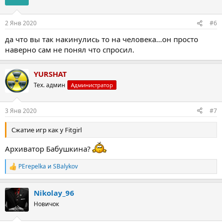
и
и
:
2 Янв 2020
#6
да что вы так накинулись то на человека...он просто
наверно сам не понял что спросил.
YURSHAT
Тех. админ
Администратор
3 Янв 2020
#7
Сжатие игр как у Fitgirl
Архиватор Бабушкина?
PErepelka
и
SBalykov
Р
е
а
Nikolay_96
к
ц
Новичок
и
и