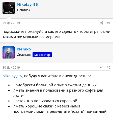
т
т
Nikolay_96
о
а
Новичок
р
н
т
а
е
ч
29 Дек 2019
#1
м
а
ы
л
подскажите пожалуйста как это сделать чтобы игры были
а
такими же малыми размерами.
Nemko
Дилетант
Модератор
30 Дек 2019
#2
Nikolay_96
, побуду я капитаном очевидностью:
Приобрести большой опыт в сжатии данных.
Иметь знания в пользовании разного софта для
сжатия.
Постоянно пользоваться справкой.
Иметь хорошие связи с известными
программистами, в результате "юзать" приватный