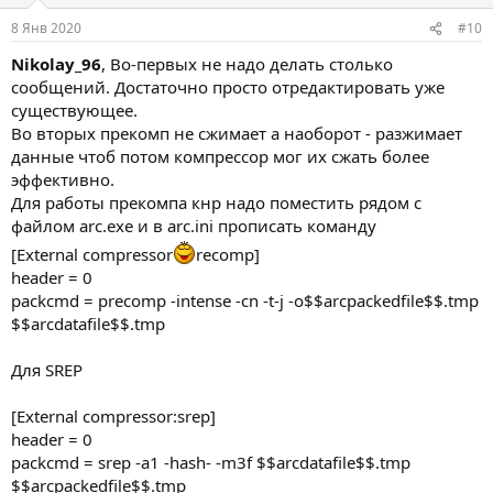
8 Янв 2020
#10
Nikolay_96
, Во-первых не надо делать столько
сообщений. Достаточно просто отредактировать уже
существующее.
Во вторых прекомп не сжимает а наоборот - разжимает
данные чтоб потом компрессор мог их сжать более
эффективно.
Для работы прекомпа кнр надо поместить рядом с
файлом arc.exe и в arc.ini прописать команду
[External compressor
recomp]
header = 0
packcmd = precomp -intense -cn -t-j -o$$arcpackedfile$$.tmp
$$arcdatafile$$.tmp
Для SREP
[External compressor:srep]
header = 0
packcmd = srep -a1 -hash- -m3f $$arcdatafile$$.tmp
$$arcpackedfile$$.tmp