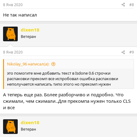
:
8 Янв 2020
#8
Не так написал
dixen18
Ветеран
8 Янв 2020
#9
Nikolay_96 написал(а):
это помогите мне добавить текст в Isdone 0.6 строчки
распаковки прекомп все испробовал ошибка распаковки
неполучается написать типо этого но прекомп нужен
А теперь еще раз. Более разборчиво и подробно. Что
сжимали, чем сжимали..Для прекомпа нужен только CLS
и все
dixen18
Ветеран