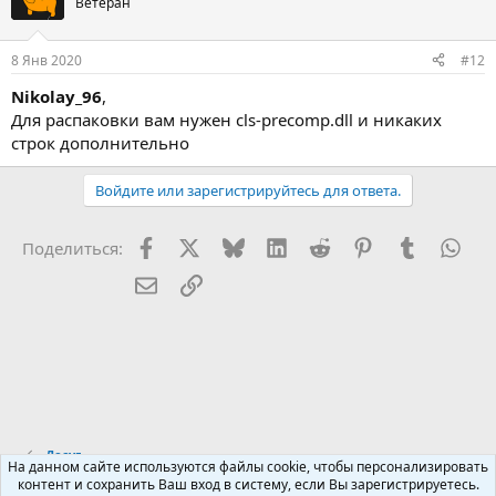
Ветеран
8 Янв 2020
#12
Nikolay_96
,
Для распаковки вам нужен cls-precomp.dll и никаких
строк дополнительно
Войдите или зарегистрируйтесь для ответа.
Facebook
X (Twitter)
Bluesky
LinkedIn
Reddit
Pinterest
Tumblr
Wha
Поделиться:
Электронная почта
Ссылка
Досуг
На данном сайте используются файлы cookie, чтобы персонализировать
контент и сохранить Ваш вход в систему, если Вы зарегистрируетесь.