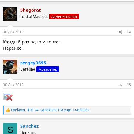
Shegorat
Lord of Madness
Администратор
30 Дек 2019
#4
Каждый раз одно и то же..
Перенес.
sergey3695
Ветеран
Модератор
30 Дек 2019
#5
ExPlayer
,
JEKE24
,
sanekbest1
и ещё 1 человек
Р
е
а
Sanchez
к
S
ц
Новичок