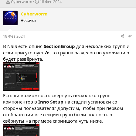
А
Д
Cyberworm
18 Фев 2024
в
а
т
т
Cyberworm
о
а
Новичок
р
н
т
а
е
ч
18 Фев 2024
#1
м
а
ы
л
В NSIS есть опция
SectionGroup
для нескольких групп и
а
если присутствует
/e
, то группа разделов по умолчанию
будет развёрнута.
Есть ли возможность свернуть несколько групп
компонентов в
Inno Setup
на стадии установки со
стороны пользователя? Допустим, чтобы при первом
отображении все секции групп были полностью
свёрнуты на примере скриншота чуть ниже.