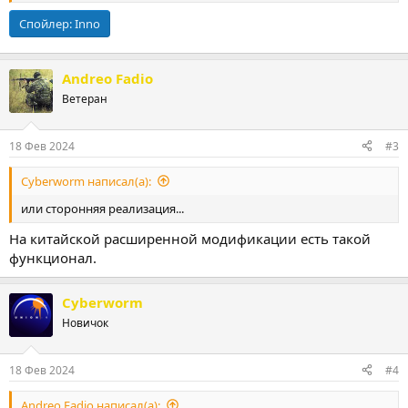
Может существуют какие-то плагины или сторонняя
Спойлер:
Inno
реализация... Хм, близкая по функционалу к данной опции.
Andreo Fadio
Ветеран
18 Фев 2024
#3
Cyberworm написал(а):
или сторонняя реализация...
На китайской расширенной модификации есть такой
функционал.
Cyberworm
Новичок
18 Фев 2024
#4
Andreo Fadio написал(а):