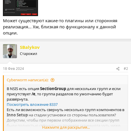
Может существуют какие-то плагины или сторонняя
реализация... Хм, близкая по функционалу к данной
опции.
SBalykov
Старожил
18 Фев 2024
#2
Cyberworm написал(а):
В NSIS есть опция
SectionGroup
для нескольких групп и если
присутствует
/e
, то группа разделов по умолчанию будет
развёрнута.
Посмотреть вложение 8337
Есть ли возможность свернуть несколько групп компонентов в
Inno Setup
на стадии установки со стороны пользователя?
Допустим, чтобы при первом отображении все секции групп
были полностью свёрнуты на примере скриншота чуть ниже.
Нажмите для раскрытия...
Посмотреть вложение 8338