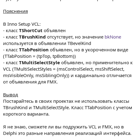
Пояснения
В Inno Setup VCL:
- класс
TShortCut
объявлен
- класс
TBrushKind
отсутствует, но значение
bkNone
используется в объявлении TBevelKind
- класс
TTabPosition
объявлен, но в укороченном виде
(TTabPosition = (tpTop, tpBottom))
- класс
TMultiSelectStyle
объявлен, но применительно к
VCL (TMultiSelectStyles = (msControlSelect, msShiftSelect,
msVisibleOnly, msSiblingOnly)) и кардинально отличается
от объявления для FMX.
Вывод
Постарайтесь в своих проектах не использовать классы
TBrushKind и TMultiSelectStyle. Класс TTabPosition с учетом
короткого варианта.
Я не знаю, сможете ли вы подружить VCL и FMX, но в
Delphi это разные направления реализаций интерфейса.