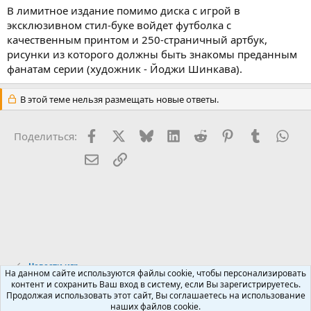
В лимитное издание помимо диска с игрой в
эксклюзивном стил-буке войдет футболка с
качественным принтом и 250-страничный артбук,
рисунки из которого должны быть знакомы преданным
фанатам серии (художник - Йоджи Шинкава).
В этой теме нельзя размещать новые ответы.
Facebook
X (Twitter)
Bluesky
LinkedIn
Reddit
Pinterest
Tumblr
Wha
Поделиться:
Электронная почта
Ссылка
Новости игр
На данном сайте используются файлы cookie, чтобы персонализировать
контент и сохранить Ваш вход в систему, если Вы зарегистрируетесь.
Продолжая использовать этот сайт, Вы соглашаетесь на использование
Russian (RU)
наших файлов cookie.