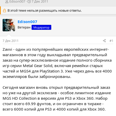
А
Д
Edison007
7 Дек 2011
в
а
В этой теме нельзя размещать новые ответы.
т
т
о
а
р
н
Edison007
т
а
Ветеран
Модератор
е
ч
м
а
ы
л
7 Дек 2011
#1
а
Zavvi - один из популярнейших европейских интернет-
магазинов в этом году выкладывал предварительный
заказ на супер-эксклюзивное издание полного сборника
игр серии Metal Gear Solid, включая ремейки старых
частей и MGS4 для PlayStation 3. Уже через день все 4000
экземпляров были забронированы.
Сегодня магазин вновь открыл предварительный заказ
но уже на другой эксклюзив - особое лимитное издание
MGS HD Collection в версиях для PS3 и Xbox 360. Набор
стоит всего 69.99 фунтов, и он ограничен в тираже -
всего 6000 копий для PS3 и 4000 копий для Xbox 360.