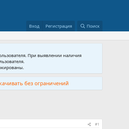
Вход
Регистрация
Поиск
пользователя. При выявлении наличия
льзователя.
локированы.
скачивать без ограничений
#1