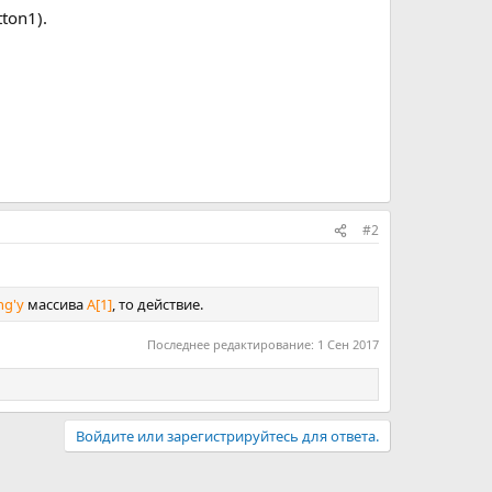
ton1).
#2
ng'у
массива
A[1]
, то действие.
Последнее редактирование:
1 Сен 2017
Войдите или зарегистрируйтесь для ответа.