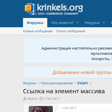
Форумы
Что нового?
Ресурсы
Новые сообщения
Поиск сообщений
Администрация настоятельно рекомен
мультиакка
Аккаунты, 
Добавление новой группы 
Форумы
Программирование
Delphi
Ссылка на элемент массива
А
Д
Ирина
1 Сен 2017
в
а
т
т
1 Сен 2017
о
а