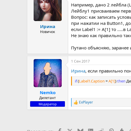
Например, дано 2 лейбла (Lab
р
н
т
а
Лейблу1 присваиваем первый
е
ч
Вопрос: как записать услов
м
а
при нажатии на Button1, д
Ирина
ы
л
если Label1 := A[1] то .....в
а
Новичок
Не знаю как правильно так
Путано объясняю, заранее и
1 Сен 2017
Ирина
, если правильно пон
if
(
Label1.Caption
=
A[1]
)
then
Де
Nemko
Дилетант
ExPlayer
Р
Модератор
е
а
к
ц
и
Facebook
X (Twitter)
Bluesky
LinkedIn
Reddit
Pinteres
Tu