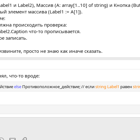
el1 и Label2), Массив (A: array[1..10] of string) и Кнопка (But
 элемент массива (Label1 := A[1]).
ие:
олжна происходить проверка:
 Label2.Caption что-то прописывается.
ое записать.
звините, просто не знаю как иначе сказать.
ял, что-то вроде:
йствие
else
Противоположное_действие; // если
string Label1
равен
stri
t
mblr
WhatsApp
Электронная почта
Ссылка