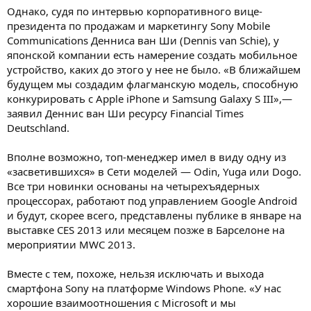
Однако, судя по интервью корпоративного вице-
президента по продажам и маркетингу Sony Mobile
Communications Денниса ван Ши (Dennis van Schie), у
японской компании есть намерение создать мобильное
устройство, каких до этого у нее не было. «В ближайшем
будущем мы создадим флагманскую модель, способную
конкурировать с Apple iPhone и Samsung Galaxy S III»,—
заявил Деннис ван Ши ресурсу Financial Times
Deutschland.
Вполне возможно, топ-менеджер имел в виду одну из
«засветившихся» в Сети моделей — Odin, Yuga или Dogo.
Все три новинки основаны на четырехъядерных
процессорах, работают под управлением Google Android
и будут, скорее всего, представлены публике в январе на
выставке CES 2013 или месяцем позже в Барселоне на
мероприятии MWC 2013.
Вместе с тем, похоже, нельзя исключать и выхода
смартфона Sony на платформе Windows Phone. «У нас
хорошие взаимоотношения с Microsoft и мы