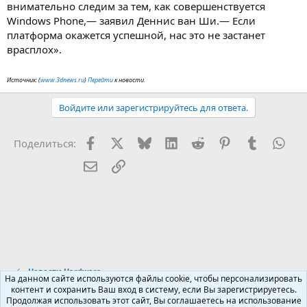
внимательно следим за тем, как совершенствуется
Windows Phone,— заявил Деннис ван Ши.— Если
платформа окажется успешной, нас это не застанет
врасплох».
Источник: (
www.3dnews.ru
)
Перейти
к новости.
Войдите или зарегистрируйтесь для ответа.
Facebook
X (Twitter)
Bluesky
LinkedIn
Reddit
Pinterest
Tumblr
Wha
Поделиться:
Электронная почта
Ссылка
Новости Hardware
На данном сайте используются файлы cookie, чтобы персонализировать
контент и сохранить Ваш вход в систему, если Вы зарегистрируетесь.
Продолжая использовать этот сайт, Вы соглашаетесь на использование
Russian (RU)