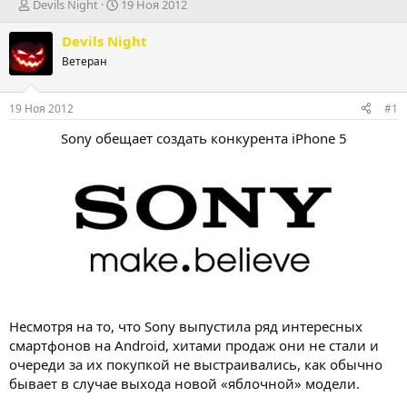
А
Д
Devils Night
19 Ноя 2012
в
а
т
т
Devils Night
о
а
Ветеран
р
н
т
а
е
ч
19 Ноя 2012
#1
м
а
ы
л
Sony обещает создать конкурента iPhone 5
а
Несмотря на то, что Sony выпустила ряд интересных
смартфонов на Android, хитами продаж они не стали и
очереди за их покупкой не выстраивались, как обычно
бывает в случае выхода новой «яблочной» модели.