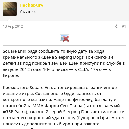
т
т
Hachapury
о
а
Участник
р
н
т
а
е
ч
13 Апр 2012
#1
м
а
ы
л
а
Square Enix рада сообщить точную дату выхода
криминального экшена Sleeping Dogs. Гонконгский
детектив под прикрытием Вэй Шен приступит к службе в
августе 2012 года: 14-го числа — в США, 17-го — в
Европе.
Кроме этого Square Enix анонсировала ограниченное
издание игры. Состав оного будет зависеть от
конкретного магазина. Нацепив футболку, бандану и
штаны бойца MMA Жоржа Сен-Пьера (так называемый
«GSP Pack»), главный герой Sleeping Dogs автоматически
познает его коронный удар с лету (flying punch) и сможет
наносить дополнительный урон при захвате