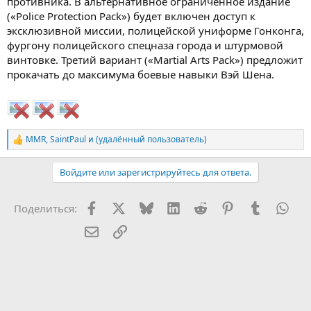
противника. В альтернативное ограниченное издание
(«Police Protection Pack») будет включен доступ к
эксклюзивной миссии, полицейской униформе Гонконга,
фургону полицейского спецназа города и штурмовой
винтовке. Третий вариант («Martial Arts Pack») предложит
прокачать до максимума боевые навыки Вэй Шена.
MMR
,
SaintPaul
и
(удалённый пользователь)
Р
е
а
Войдите или зарегистрируйтесь для ответа.
к
ц
и
Facebook
X (Twitter)
Bluesky
LinkedIn
Reddit
Pinterest
Tumblr
Wha
Поделиться:
и
:
Электронная почта
Ссылка