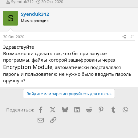
А
Д
Syenduk312
30 Окт 2020
в
а
т
т
Syenduk312
S
о
а
Мимокрокодил
р
н
т
а
е
ч
30 Окт 2020
#1
м
а
ы
л
Здравствуйте
а
Возможно ли сделать так, что бы при запуске
программы, файлы которой зашифрованы через
Encryption Module
, автоматически подставлялся
пароль и пользователю не нужно было вводить пароль
вручную?
Войдите или зарегистрируйтесь для ответа.
Facebook
X (Twitter)
Bluesky
LinkedIn
Reddit
Pinterest
Tumblr
Wha
Поделиться:
Электронная почта
Ссылка