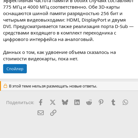
эффективная частота памяти в обоих случаях составляют
775 МГц и 4000 МГц соответственно. Обе 3D-карты
оснащаются шиной памяти разрядностью 256 бит и
четырьмя видеовыходами: HDMI, DisplayPort и двумя
DVI. Предусматривается также реализация порта D-Sub —
средствами входящего в комплект переходника с
цифрового интерфейса на аналоговый.
Данных о том, как удвоение объема сказалось на
стоимости видеокарты, пока нет.
Спойлер
В этой теме нельзя размещать новые ответы.
Facebook
X (Twitter)
Bluesky
LinkedIn
Reddit
Pinterest
Tumblr
Wha
Поделиться:
Электронная почта
Ссылка