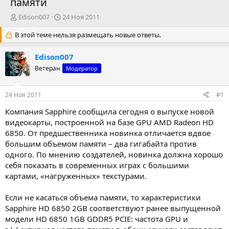
памяти
А
Д
Edison007
24 Ноя 2011
в
а
В этой теме нельзя размещать новые ответы.
т
т
о
а
р
н
Edison007
т
а
Ветеран
Модератор
е
ч
м
а
ы
л
24 Ноя 2011
#1
а
Компания Sapphire сообщила сегодня о выпуске новой
видеокарты, построенной на базе GPU AMD Radeon HD
6850. От предшественника новинка отличается вдвое
большим объемом памяти – два гигабайта против
одного. По мнению создателей, новинка должна хорошо
себя показать в современных играх с большими
картами, «нагруженных» текстурами.
Если не касаться объема памяти, то характеристики
Sapphire HD 6850 2GB соответствуют ранее выпущенной
модели HD 6850 1GB GDDR5 PCIE: частота GPU и