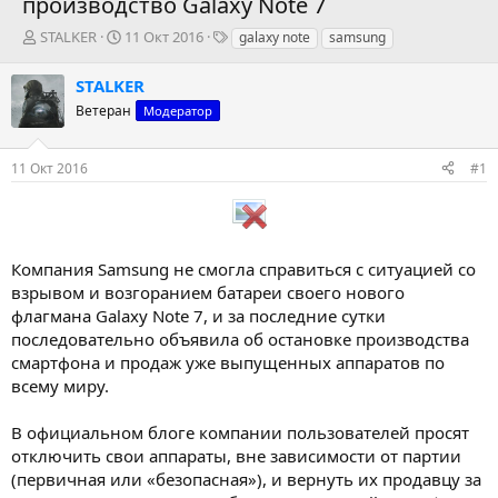
производство Galaxy Note 7
А
Д
Т
STALKER
11 Окт 2016
galaxy note
samsung
в
а
е
т
т
г
STALKER
о
а
и
Ветеран
Модератор
р
н
т
а
е
ч
11 Окт 2016
#1
м
а
ы
л
а
Компания Samsung не смогла справиться с ситуацией со
взрывом и возгоранием батареи своего нового
флагмана Galaxy Note 7, и за последние сутки
последовательно объявила об остановке производства
смартфона и продаж уже выпущенных аппаратов по
всему миру.
В официальном блоге компании пользователей просят
отключить свои аппараты, вне зависимости от партии
(первичная или «безопасная»), и вернуть их продавцу за