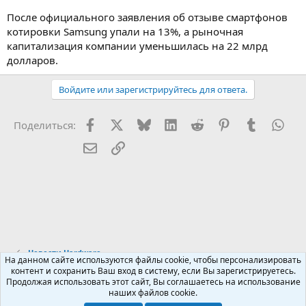
После официального заявления об отзыве смартфонов
котировки Samsung упали на 13%, а рыночная
капитализация компании уменьшилась на 22 млрд
долларов.
Войдите или зарегистрируйтесь для ответа.
Facebook
X (Twitter)
Bluesky
LinkedIn
Reddit
Pinterest
Tumblr
Wha
Поделиться:
Электронная почта
Ссылка
Новости Hardware
На данном сайте используются файлы cookie, чтобы персонализировать
контент и сохранить Ваш вход в систему, если Вы зарегистрируетесь.
Продолжая использовать этот сайт, Вы соглашаетесь на использование
Russian (RU)
наших файлов cookie.
Обратная связь
Условия и правила