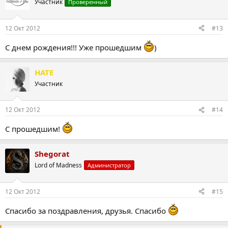
Участник
Проверенный
12 Окт 2012
#13
С днем рождения!!! Уже прошедшим
)
HATE
Участник
12 Окт 2012
#14
С прошедшим!
Shegorat
Lord of Madness
Администратор
12 Окт 2012
#15
Спасибо за поздравления, друзья. Спасибо