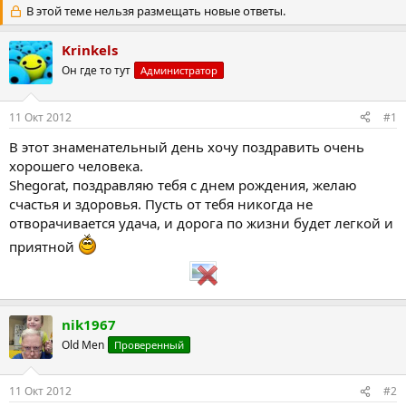
В этой теме нельзя размещать новые ответы.
т
т
о
а
р
н
Krinkels
т
а
Он где то тут
Администратор
е
ч
м
а
ы
л
11 Окт 2012
#1
а
В этот знаменательный день хочу поздравить очень
хорошего человека.
Shegorat, поздравляю тебя с днем рождения, желаю
счастья и здоровья. Пусть от тебя никогда не
отворачивается удача, и дорога по жизни будет легкой и
приятной
nik1967
Old Men
Проверенный
11 Окт 2012
#2