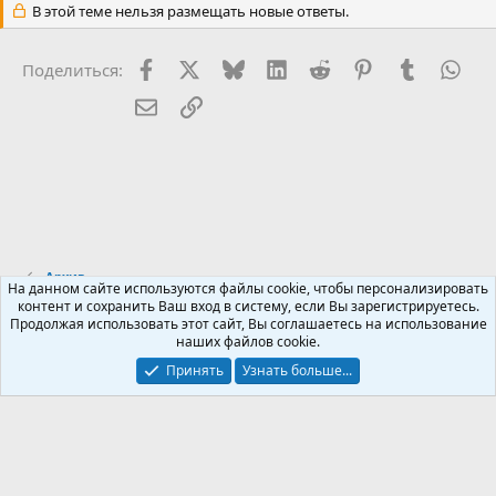
В этой теме нельзя размещать новые ответы.
Facebook
X (Twitter)
Bluesky
LinkedIn
Reddit
Pinterest
Tumblr
Wha
Поделиться:
Электронная почта
Ссылка
Архив
На данном сайте используются файлы cookie, чтобы персонализировать
контент и сохранить Ваш вход в систему, если Вы зарегистрируетесь.
Продолжая использовать этот сайт, Вы соглашаетесь на использование
Russian (RU)
наших файлов cookie.
Обратная связь
Условия и правила
Принять
Узнать больше...
Политика конфиденциальности
Помощь
R
S
S