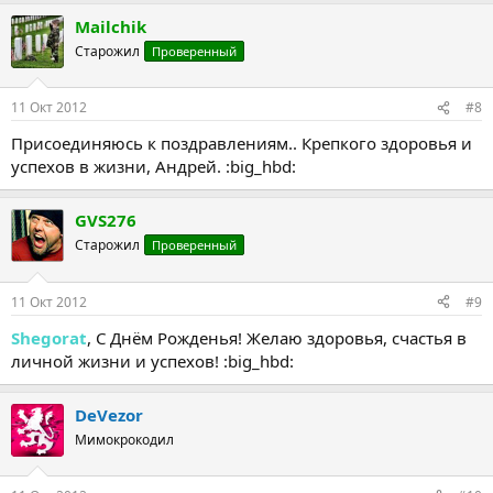
Mailchik
Старожил
Проверенный
11 Окт 2012
#8
Присоединяюсь к поздравлениям.. Крепкого здоровья и
успехов в жизни, Андрей. :big_hbd:
GVS276
Старожил
Проверенный
11 Окт 2012
#9
Shegorat
, С Днём Рожденья! Желаю здоровья, счастья в
личной жизни и успехов! :big_hbd:
DeVezor
Мимокрокодил