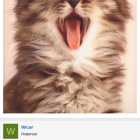
Wcar
W
Новичок