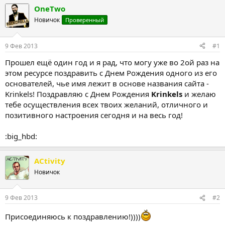
т
т
OneTwo
о
а
Новичок
Проверенный
р
н
т
а
е
ч
9 Фев 2013
#1
м
а
ы
л
Прошел ещё один год и я рад, что могу уже во 2ой раз на
а
этом ресурсе поздравить с Днем Рождения одного из его
основателей, чье имя лежит в основе названия сайта -
Krinkels! Поздравляю с Днем Рождения
Krinkels
и желаю
тебе осуществления всех твоих желаний, отличного и
позитивного настроения сегодня и на весь год!
:big_hbd:
ACtivity
Новичок
9 Фев 2013
#2
Присоединяюсь к поздравлению!))))