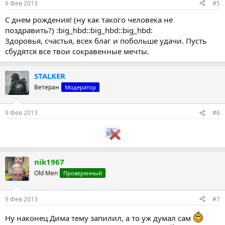
9 Фев 2013
#5
С днем рождения! (ну как такого человека не
поздравить?) :big_hbd::big_hbd::big_hbd:
Здоровья, счастья, всех благ и побольше удачи. Пусть
сбудятся все твои сокравенные мечты.
STALKER
Ветеран
Модератор
9 Фев 2013
#6
nik1967
Old Men
Проверенный
9 Фев 2013
#7
Ну наконец Дима тему запилил, а то уж думал сам