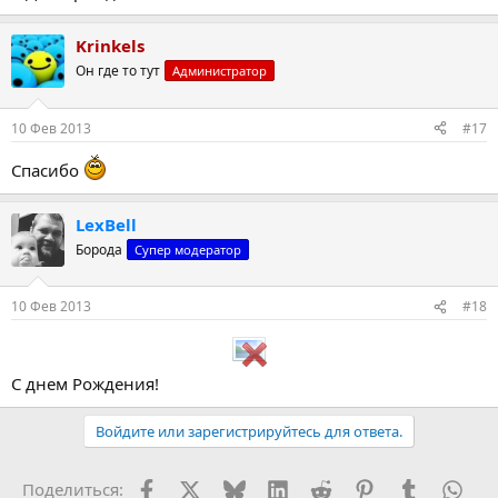
Krinkels
Он где то тут
Администратор
10 Фев 2013
#17
Спасибо
LexBell
Борода
Супер модератор
10 Фев 2013
#18
С днем Рождения!
Войдите или зарегистрируйтесь для ответа.
Facebook
X (Twitter)
Bluesky
LinkedIn
Reddit
Pinterest
Tumblr
Wha
Поделиться: