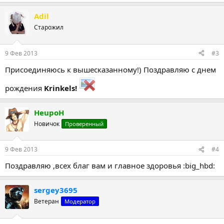
Adil
Старожил
9 Фев 2013
#3
Присоединяюсь к вышесказанному!) Поздравляю с днем
рождения
Krinkels!
HeupoH
Новичок
Проверенный
9 Фев 2013
#4
Поздравляю ,всех благ вам и главное здоровья :big_hbd:
sergey3695
Ветеран
Модератор