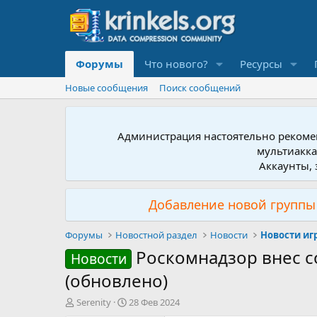
Форумы
Что нового?
Ресурсы
Новые сообщения
Поиск сообщений
Администрация настоятельно рекомен
мультиакка
Аккаунты, 
Добавление новой группы 
Форумы
Новостной раздел
Новости
Новости иг
Роскомнадзор внес с
Новости
(обновлено)
А
Д
Serenity
28 Фев 2024
в
а