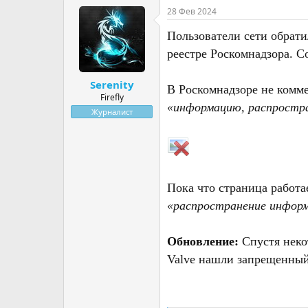
т
т
28 Фев 2024
о
а
р
н
Пользователи сети обрати
т
а
реестре Роскомнадзора. Со
е
ч
м
а
Serenity
ы
л
В Роскомнадзоре не комме
а
Firefly
«информацию, распростра
Журналист
Пока что страница работа
«распространение информ
Обновление:
Спустя неко
Valve нашли запрещенный