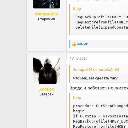
Код:
Snoopak96
 RegBackupTofile(HKEY_LO
Старожил
 RegRestorefromfile(HKEY
 DeleteFile(ExpandConsta
Хамик
Р
е
а
4 Апр 2015
к
ц
и
Snoopak96 написал(а):
и
:
что мешает сделать так?
Вроде и работает, но пост
Хамик
Ветеран
Код:
procedure CurStepChanged
begin

if CurStep = ssPostInsta
RegBackupTofile(HKEY_LOC
RegRestorefromfile(HKEY_