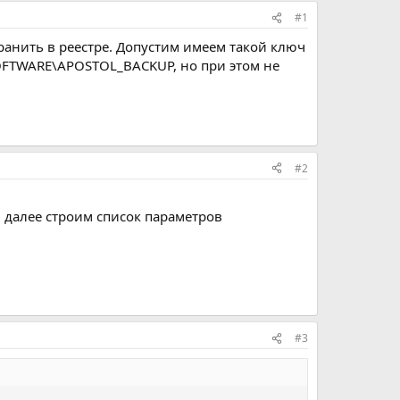
#1
анить в реестре. Допустим имеем такой ключ
FTWARE\APOSTOL_BACKUP, но при этом не
#2
 далее строим список параметров
#3