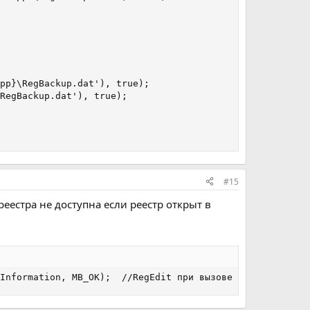
pp}\RegBackup.dat'), true);

RegBackup.dat'), true);

#15
еестра не доступна если реестр открыт в
Information, MB_OK);  //RegEdit при вызове должен быть з