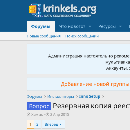
Форумы
Что нового?
Ресурсы
Новые сообщения
Поиск сообщений
Администрация настоятельно рекомен
мультиакка
Аккаунты, 
Добавление новой группы 
Форумы
Инсталляторы
Inno Setup
Резервная копия реес
Вопрос
А
Д
Хамик
2 Апр 2015
в
а
1
2
Вперёд
т
т
о
а