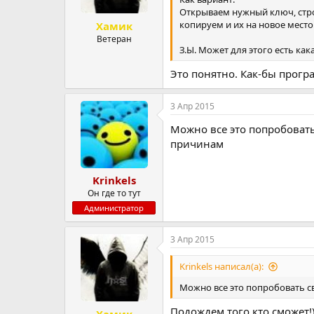
Открываем нужный ключ, стро
копируем и их на новое место
Хамик
Ветеран
З.Ы. Может для этого есть как
Это понятно. Как-бы програ
3 Апр 2015
Можно все это попробовать
причинам
Krinkels
Он где то тут
Администратор
3 Апр 2015
Krinkels написал(а):
Можно все это попробовать св
Подождем того кто сможет!
Хамик