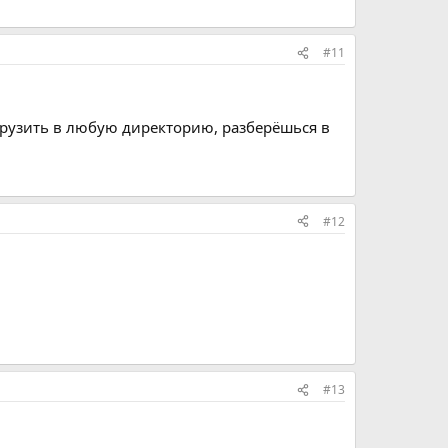
#11
грузить в любую директорию, разберёшься в
#12
#13