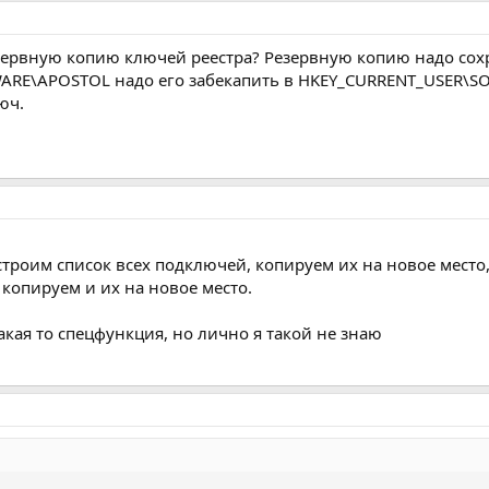
зервную копию ключей реестра? Резервную копию надо сохр
RE\APOSTOL надо его забекапить в HKEY_CURRENT_USER\SO
юч.
роим список всех подключей, копируем их на новое место,
копируем и их на новое место.
какая то спецфункция, но лично я такой не знаю