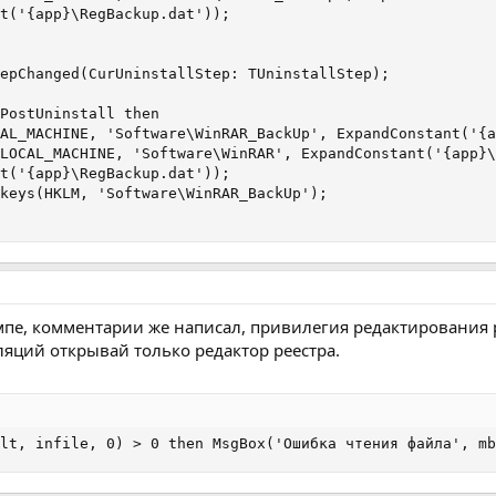
t('{app}\RegBackup.dat'));

epChanged(CurUninstallStep: TUninstallStep);

PostUninstall then

AL_MACHINE, 'Software\WinRAR_BackUp', ExpandConstant('{a
LOCAL_MACHINE, 'Software\WinRAR', ExpandConstant('{app}\
t('{app}\RegBackup.dat'));

keys(HKLM, 'Software\WinRAR_BackUp');

омпе, комментарии же написал, привилегия редактирования р
ляций открывай только редактор реестра.
lt, infile, 0) > 0 then MsgBox('Ошибка чтения файла', mb