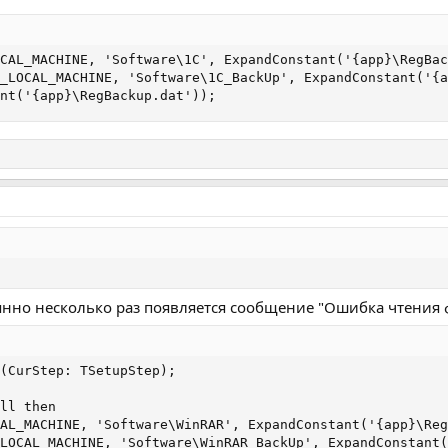
CAL_MACHINE, 'Software\1C', ExpandConstant('{app}\RegBac
_LOCAL_MACHINE, 'Software\1C_BackUp', ExpandConstant('{a
nt('{app}\RegBackup.dat'));
оянно несколько раз появляется сообщение "Ошибка чтения 
(CurStep: TSetupStep);

ll then

AL_MACHINE, 'Software\WinRAR', ExpandConstant('{app}\Reg
LOCAL_MACHINE, 'Software\WinRAR_BackUp', ExpandConstant(