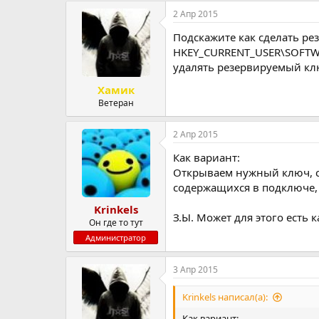
р
н
2 Апр 2015
т
а
Подскажите как сделать ре
е
ч
м
а
HKEY_CURRENT_USER\SOFTWA
ы
л
удалять резервируемый кл
а
Хамик
Ветеран
2 Апр 2015
Как вариант:
Открываем нужный ключ, ст
содержащихся в подключе, 
Krinkels
З.Ы. Может для этого есть 
Он где то тут
Администратор
3 Апр 2015
Krinkels написал(а):
Как вариант: