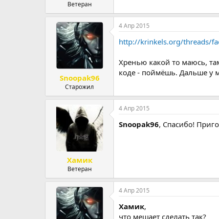
Ветеран
4 Апр 2015
http://krinkels.org/threads/
Хренью какой то маюсь, та
коде - поймёшь. Дальше у 
Snoopak96
Старожил
4 Апр 2015
Snoopak96
, Спасибо! Приго
Хамик
Ветеран
4 Апр 2015
Хамик
,
что мешает сделать так?