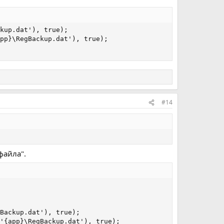
kup.dat'), true);

pp}\RegBackup.dat'), true);

#14
файла".
Backup.dat'), true);

'{app}\RegBackup.dat'), true);
