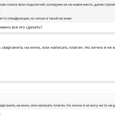
им список всех подключей, копируем их на новое место, далее стро
.
ая то спецфункция, но лично я такой не знаю
ммно все это сделать?
 сварганить на инно, или написать плагин. Но лично я не м
арганить на инно, или написать плагин. Но лично я не могу ни то ни
)