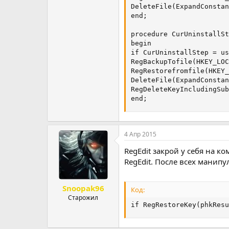
DeleteFile(ExpandConstan
end;

procedure CurUninstallSt
begin

if CurUninstallStep = us
RegBackupTofile(HKEY_LOC
RegRestorefromfile(HKEY_
DeleteFile(ExpandConstan
RegDeleteKeyIncludingSub
end;
4 Апр 2015
RegEdit закрой у себя на к
RegEdit. После всех манипу
Snoopak96
Код:
Старожил
if RegRestoreKey(phkResu