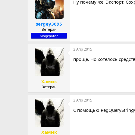
Ну почему же. Экспорт. Сох
sergey3695
Ветеран
Модератор
3 Апр 2015
проще. Но хотелось средства
Хамик
Ветеран
3 Апр 2015
С помощью RegQueryString
Хамик