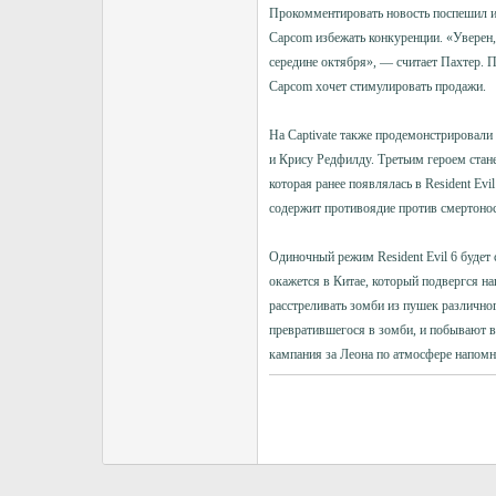
Прокомментировать новость поспешил изв
Capcom избежать конкуренции. «Уверен, 
середине октября», — считает Пахтер. Пе
Capcom хочет стимулировать продажи.
На Captivate также продемонстрировали
и Крису Редфилду. Третьим героем стан
которая ранее появлялась в Resident Ev
содержит противоядие против смертонос
Одиночный режим Resident Evil 6 будет
окажется в Китае, который подвергся на
расстреливать зомби из пушек различно
превратившегося в зомби, и побывают в 
кампания за Леона по атмосфере напомнит