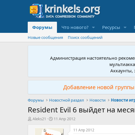
Форумы
Что нового?
Ресурсы
Новые сообщения
Поиск сообщений
Администрация настоятельно рекомен
мультиакка
Аккаунты, 
Добавление новой группы 
Форумы
Новостной раздел
Новости
Новости иг
Resident Evil 6 выйдет на мес
А
Д
Aleks21
11 Апр 2012
в
а
т
т
11 Апр 2012
о
а