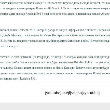
естный аналитик Майкл Пахтер. Он считает, что перенос даты выхода Resident Evil 6 о
что все дело в конкуренции. Конечно, BioShock: Infinite — игра несколько иного жанра,
ренос даты выхода Resident Evil 6 позволит игре оказаться на прилавках раньше Assassi
 свежий ролик Resident Evil 6, который раскрыл новую информацию о сюжете и персона
ет Джейк Маллер — сын злодея Альберта Вескера, который отлично знаком всем поклон
il 2. Вместе им предстоит спасаться от зомби и правительственных войск. Интерес после
ного С-вируса.
 состоять из трех кампаний (за Редфилда, Кеннеди и Маллера), которые позволят прохо
шествию зомби. Часть кампании за Криса будет напоминать Resident Evil 5 — игрокам пр
го калибра. Совсем иным окажется эпизод за Леона Кеннеди. Вместе с ним игроки будут
университетском кампусе, жители которого также стали жертвами вируса. В этой части 
 ранние части Resident Evil.
[youtube]o4VJljsHgSo[/youtube]​