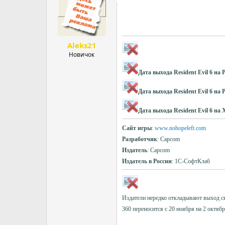
р
н
т
а
е
ч
м
а
Aleks21
ы
л
а
Новичок
Дата выхода Resident Evil 6 на 
Дата выхода Resident Evil 6 на P
Дата выхода Resident Evil 6 на 
Сайт игры
:
www.nohopeleft.com
Разработчик
: Capcom
Издатель
: Capcom
Издатель в России
: 1С-СофтКлаб
Издатели нередко откладывают выход сво
360 переносится с 20 ноября на 2 октябр