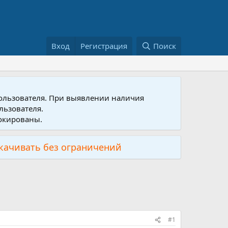
Вход
Регистрация
Поиск
пользователя. При выявлении наличия
льзователя.
локированы.
скачивать без ограничений
#1