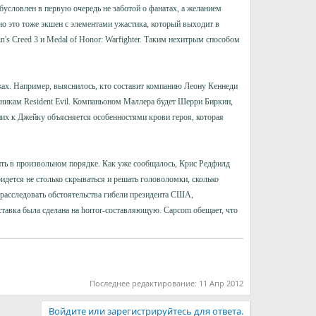
бусловлен в первую очередь не заботой о фанатах, а желанием
 но это тоже экшен с элементами ужастика, который выходит в
n's Creed 3 и Medal of Honor: Warfighter. Таким нехитрым способом
жах. Например, выяснилось, кто составит компанию Леону Кеннеди
никам Resident Evil. Компаньоном Маллера будет Шерри Биркин,
дних к Джейку объясняется особенностями крови героя, которая
дить в произвольном порядке. Как уже сообщалось, Крис Редфилд
идется не столько скрываться и решать головоломки, сколько
 расследовать обстоятельства гибели президента США,
ставка была сделана на horror-составляющую. Capcom обещает, что
Последнее редактирование:
11 Апр 2012
Войдите или зарегистрируйтесь для ответа.