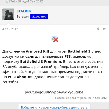
А
Д
STALKER
4 Сен 2012
в
а
т
т
STALKER
о
а
Ветеран
Модератор
р
н
т
а
е
ч
4 Сен 2012
#1
м
а
ы
л
а
Дополнение
Armored Kill
для игры
Battlefield 3
стало
доступно сегодня для владельцев
PS3
, имеющих
подписку
Battlefield 3 Premium
. В честь этого события
ЕА опубликовала релизный трейлер. Как всегда, очень
эффектный. Что до остальных премиум-подписчиков, то
на
РС
и
Xbox 360
дополнение станет доступно 11
сентября.
[youtube]oB8lWvpp4ww[/youtube]​
Последнее редактирование:
4 Сен 2012
Войдите или зарегистрируйтесь для ответа.