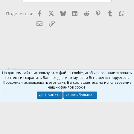
Facebook
X (Twitter)
Bluesky
LinkedIn
Reddit
Pinterest
Tumblr
Wha
Поделиться:
Электронная почта
Ссылка
Новости игр
На данном сайте используются файлы cookie, чтобы персонализировать
контент и сохранить Ваш вход в систему, если Вы зарегистрируетесь.
Продолжая использовать этот сайт, Вы соглашаетесь на использование
Russian (RU)
наших файлов cookie.
Обратная связь
Условия и правила
Принять
Узнать больше...
Политика конфиденциальности
Помощь
R
S
S