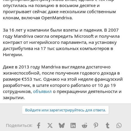
опустилась на позицию в восьмом десятке и
проигрывает сейчас даже нескольким собственным
клонам, включая OpenMandriva.
За 16 лет у компании были взлеты и падения. В 2007
году Mandriva смогла опередить Microsoft и получила
контракт от нигерийского парламента, на установку
дистрибутива на 17 тыс школьных компьютеров в
Нигерии.
Даже в 2013 году Mandriva выглядела достаточно
жизнеспособной, после получения годового дохода в
размере €553 тыс. Однако на этой неделе французский
разработчик, в штате которого работало от 10 до 19
сотрудников,
объявил
о прекращении деятельности и
закрытии.
Войдите или зарегистрируйтесь для ответа.
Facebook
X (Twitter)
Bluesky
LinkedIn
Reddit
Pinterest
Tumblr
Wha
Поделиться: