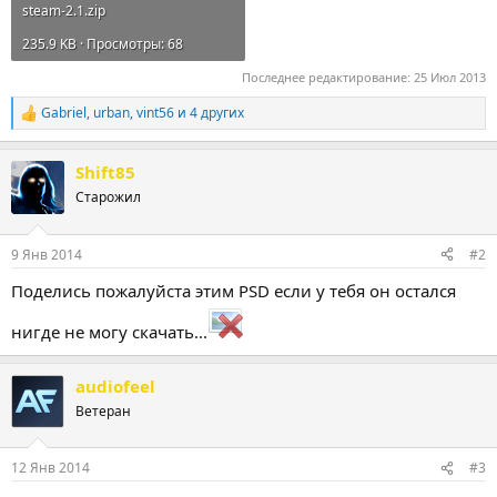
steam-2.1.zip
235.9 KB · Просмотры: 68
Последнее редактирование:
25 Июл 2013
Gabriel
,
urban
,
vint56
и 4 других
Р
е
а
Shift85
к
ц
Старожил
и
и
:
9 Янв 2014
#2
Поделись пожалуйста этим PSD если у тебя он остался
нигде не могу скачать...
audiofeel
Ветеран
12 Янв 2014
#3