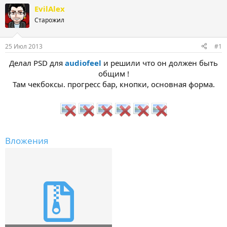
т
т
EvilAlex
о
а
Старожил
р
н
т
а
е
ч
25 Июл 2013
#1
м
а
ы
л
Делал PSD для
audiofeel
и решили что он должен быть
а
общим !
Там чекбоксы. прогресс бар, кнопки, основная форма.
Вложения