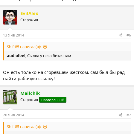
EvilAlex
Старожил
13 Янв 2014
#6
Shift85 написал(а):
audiofeel
, Сылка у него битая там
Он есть только на сгоревшем жестком. сам был бы рад
найти рабочую ссылку!
Mailchik
Старожил
Проверенный
20 Янв 2014
#7
Shift85 написал(а):