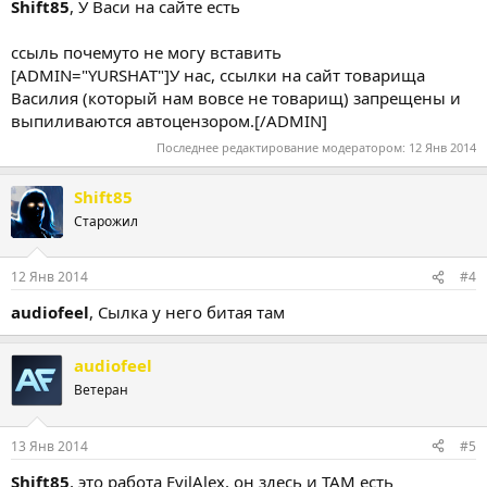
Shift85
, У Васи на сайте есть
ссыль почемуто не могу вставить
[ADMIN="YURSHAT"]У нас, ссылки на сайт товарища
Василия (который нам вовсе не товарищ) запрещены и
выпиливаются автоцензором.[/ADMIN]
Последнее редактирование модератором:
12 Янв 2014
Shift85
Старожил
12 Янв 2014
#4
audiofeel
, Сылка у него битая там
audiofeel
Ветеран
13 Янв 2014
#5
Shift85
, это работа EvilAlex, он здесь и ТАМ есть