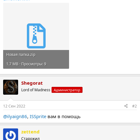
Новая папка.zip
1.7 MB · Просмотры: 9
Shegorat
Lord of Madness
Администратор
12 Сен 2022
#2
@ilyaign86
,
ISSprite
вам в помощь
zettend
Старожил