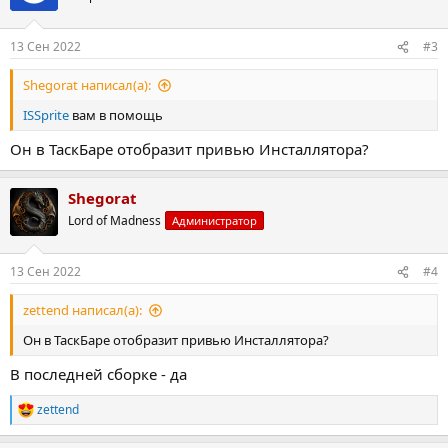
13 Сен 2022
#3
Shegorat написал(а):
ISSprite
вам в помощь
Он в ТаскБаре отобразит привью Инсталлятора?
Shegorat
Lord of Madness
Администратор
13 Сен 2022
#4
zettend написал(а):
Он в ТаскБаре отобразит привью Инсталлятора?
В последней сборке - да
zettend
Р
е
а