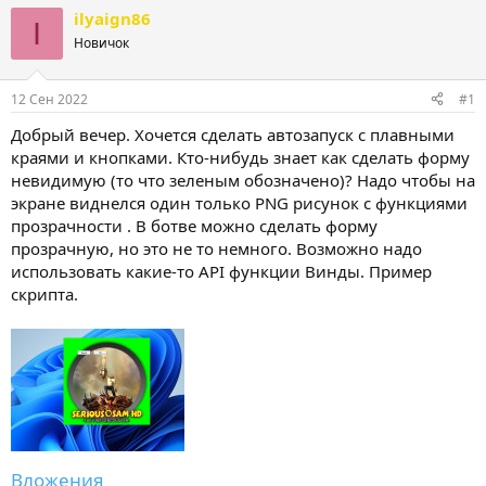
т
т
ilyaign86
I
о
а
Новичок
р
н
т
а
е
ч
12 Сен 2022
#1
м
а
ы
л
Добрый вечер. Хочется сделать автозапуск с плавными
а
краями и кнопками. Кто-нибудь знает как сделать форму
невидимую (то что зеленым обозначено)? Надо чтобы на
экране виднелся один только PNG рисунок с функциями
прозрачности . В ботве можно сделать форму
прозрачную, но это не то немного. Возможно надо
использовать какие-то API функции Винды. Пример
скрипта.
Вложения