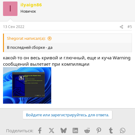
ilyaign86
к
I
ц
Новичок
и
и
:
13 Сен 2022
#5
Shegorat написал(а):
В последней сборке - да
какой-то он весь кривой и глючный, еще и куча Warning
сообщений вылетает при компиляции
Войдите или зарегистрируйтесь для ответа.
Facebook
X (Twitter)
Bluesky
LinkedIn
Reddit
Pinterest
Tumblr
Wha
Поделиться: