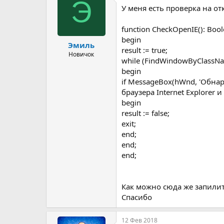
Э
У меня есть проверка на от
р
н
т
а
е
ч
function CheckOpenIE(): Bool
м
а
begin
Эмиль
ы
л
result := true;
а
Новичок
while (FindWindowByClassNam
begin
if MessageBox(hWnd, 'Обнар
браузера Internet Explorer
begin
result := false;
exit;
end;
end;
end;
Как можно сюда же запилить
Спасибо
12 Фев 2018