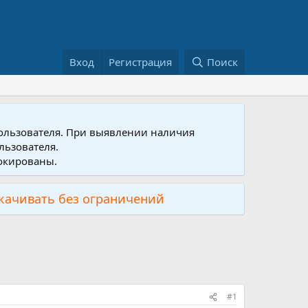
Вход
Регистрация
Поиск
пользователя. При выявлении наличия
льзователя.
локированы.
скачивать без ограничений
#1