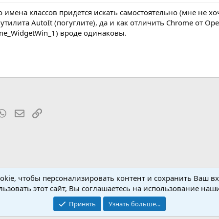
но имена классов придется искать самостоятельно (мне не х
утилита AutoIt (погуглите), да и как отличить Chrome от Ope
me_WidgetWin_1) вроде одинаковы.
t
mblr
WhatsApp
Электронная почта
Ссылка
kie, чтобы персонализировать контент и сохранить Ваш вхо
ьзовать этот сайт, Вы соглашаетесь на использование наши
Принять
Узнать больше...
Обратная связь
Условия и пр