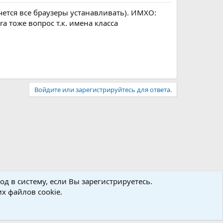
очется все браузеры устанавливать). ИМХО:
ra тоже вопрос т.к. имена класса
Войдите или зарегистрируйтесь для ответа.
д в систему, если Вы зарегистрируетесь.
х файлов cookie.
авила
Политика конфиденциальности
Помощь
R
S