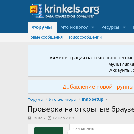
Форумы
Что нового?
Ресурсы
Новые сообщения
Поиск сообщений
Администрация настоятельно рекомен
мультиакка
Аккаунты, 
Добавление новой группы 
Форумы
Инсталляторы
Inno Setup
Проверка на открытые брауз
А
Д
Эмиль
12 Фев 2018
в
а
т
т
12 Фев 2018
о
а