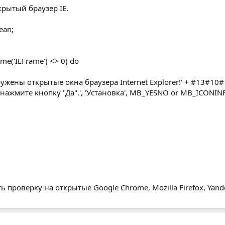
крытый браузер IE.
ean;
e('IEFrame') <> 0) do
ужены открытые окна браузера Internet Explorer!' + #13#10
 и нажмите кнопку "Да".', 'Установка', MB_YESNO or MB_ICO
 проверку на открытые Google Chrome, Mozilla Firefox, Yand