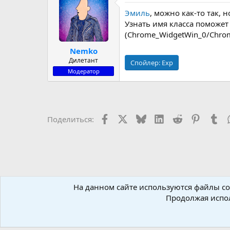
Эмиль
, можно как-то так, 
Узнать имя класса поможет 
(Chrome_WidgetWin_0/Chro
Nemko
Дилетант
Спойлер:
Exp
Модератор
Facebook
X (Twitter)
Bluesky
LinkedIn
Reddit
Pinteres
Tu
Поделиться:
На данном сайте используются файлы coo
Форумы
Инсталляторы
Inno Setup
Продолжая испол
Russian (RU)