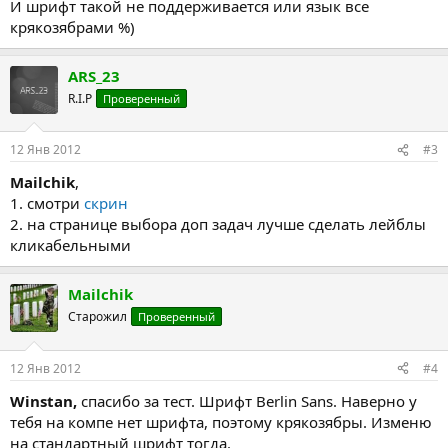
И шрифт такой не поддерживается или язык все
крякозябрами %)
ARS_23
R.I.P
Проверенный
12 Янв 2012
#3
Mailchik
,
1. смотри
скрин
2. на странице выбора доп задач лучше сделать лейблы
кликабельными
Mailchik
Старожил
Проверенный
12 Янв 2012
#4
Winstan,
спасибо за тест. Шрифт Berlin Sans. Наверно у
тебя на компе нет шрифта, поэтому крякозябры. Изменю
на стандартный шрифт тогда.