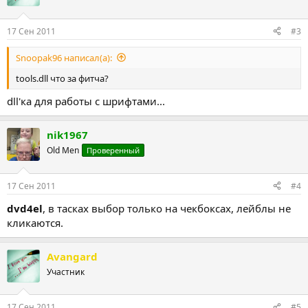
17 Сен 2011
#3
Snoopak96 написал(а):
tools.dll что за фитча?
dll'ка для работы с шрифтами...
nik1967
Old Men
Проверенный
17 Сен 2011
#4
dvd4el
, в тасках выбор только на чекбоксах, лейблы не
кликаются.
Avangard
Участник
17 Сен 2011
#5