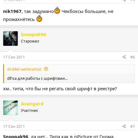
nik1967
, так задумано
Чекбоксы большие, не
промахнётесь
Snoopak96
Старожил
17 Сен 2011
#6
dvd4el написал(а):
dll'ка для работы с шрифтами...
хм.. типа, что бы не регать свой шрифт в реестре?
Avangard
Участник
17 Сен 2011
#7
Snoopak96
, да нет... Типа как в isPicture от Гнома,