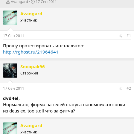
А
Д
Avangard
17 Сен 2011
в
а
т
т
Avangard
о
а
Участник
р
н
т
а
е
ч
17 Сен 2011
#1
м
а
ы
л
Прошу протестировать инсталлятор:
а
http://rghost.ru/21964641
Snoopak96
Старожил
17 Сен 2011
#2
dvd4el
,
Нормально, форма панелей статуса напомнила кнопки
из deus ex. tools.dll что за фитча?
Avangard
Участник