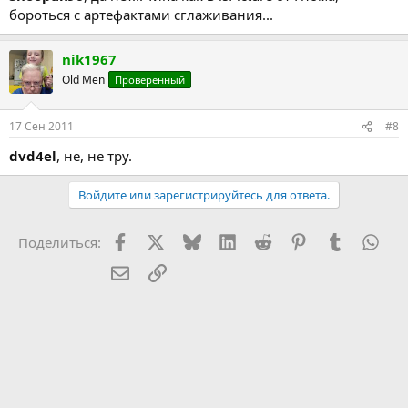
бороться с артефактами сглаживания...
nik1967
Old Men
Проверенный
17 Сен 2011
#8
dvd4el
, не, не тру.
Войдите или зарегистрируйтесь для ответа.
Facebook
X (Twitter)
Bluesky
LinkedIn
Reddit
Pinterest
Tumblr
Wha
Поделиться:
Электронная почта
Ссылка