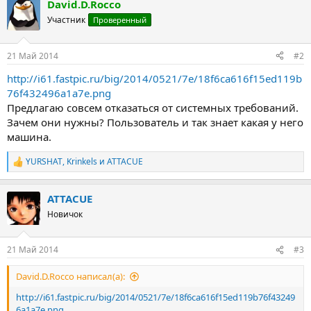
David.D.Rocco
Участник
Проверенный
21 Май 2014
#2
http://i61.fastpic.ru/big/2014/0521/7e/18f6ca616f15ed119b
76f432496a1a7e.png
Предлагаю совсем отказаться от системных требований.
Зачем они нужны? Пользователь и так знает какая у него
машина.
YURSHAT
,
Krinkels
и
ATTACUE
Р
е
а
ATTACUE
к
ц
Новичок
и
и
:
21 Май 2014
#3
David.D.Rocco написал(а):
http://i61.fastpic.ru/big/2014/0521/7e/18f6ca616f15ed119b76f43249
6a1a7e.png