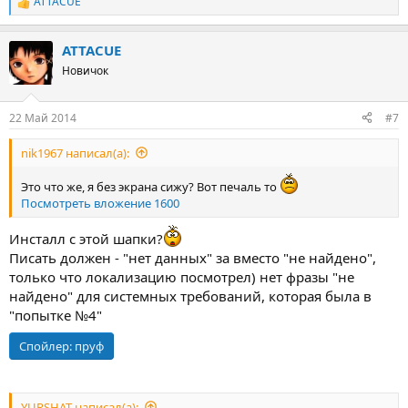
ATTACUE
Р
е
а
ATTACUE
к
ц
Новичок
и
и
:
22 Май 2014
#7
nik1967 написал(а):
Это что же, я без экрана сижу? Вот печаль то
Посмотреть вложение 1600
Инсталл с этой шапки?
Писать должен - "нет данных" за вместо "не найдено",
только что локализацию посмотрел) нет фразы "не
найдено" для системных требований, которая была в
"попытке №4"
Спойлер:
пруф
YURSHAT написал(а):