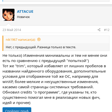
е
а
ATTACUE
к
ц
Новичок
и
и
:
23 Май 2014
#12
nik1967 написал(а):
Нет, с предыдущей. Разница только в тексте.
Не только) Изменения минимальны и тем не менее они
есть по сравнению с предыдущей "попыткой")
Тот же "trim", который избавляет от лишних пробелов в
названии найденного оборудования, дополнительные
условия для отображение той же ОС, например для
winXP, более мелкие и несущественные изменения,
касаемо самой страницы системных требований.
Обновил credits "о программе", где указаны те, кто
существенно помогал мне в реализации новых фич,
идей и прочее)
Спойлер:
пруф