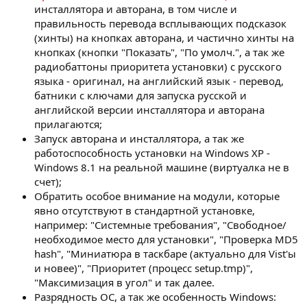
инсталлятора и авторана, в том числе и
правильность перевода всплывающих подсказок
(хинты) на кнопках авторана, и частично хинты на
кнопках (кнопки "Показать", "По умолч.", а так же
радиобаттоны приоритета установки) с русского
языка - оригинал, на английский язык - перевод,
батники с ключами для запуска русской и
английской версии инсталлятора и авторана
прилагаются;
Запуск авторана и инсталлятора, а так же
работоспособность установки на Windows XP -
Windows 8.1 на реальной машине (виртуалка не в
счет);
Обратить особое внимание на модули, которые
явно отсутствуют в стандартной установке,
например: "Системные требования", "Свободное/
необходимое место для установки", "Проверка MD5
hash", "Миниатюра в таскбаре (актуально для Vist'ы
и новее)", "Приоритет (процесс setup.tmp)",
"Максимизация в угол" и так далее.
Разрядность ОС, а так же особенность Windows: