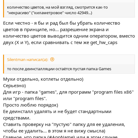
количество цветов, на мой взгляд, смотрится как-то
"некрасиво" ("киламетровое" число 42949...)
Если честно - я бы и рад был бы убрать количество
цветов в принципе, но... разрешение экрана и
количество цветов выводится одним оператором, вместо
двух (X и Y), если сравнивать с тем же get_hw_caps
Silentman написал(а):
то после деинсталляции остаётся пустая папка Games
Мухи отдельно, котлеты отдельно)
Серьезно)
Для игр - папка "games", для программ "program files x86"
или "program files".
Просто люблю порядок)
Ее деинсталл удалять и не будет стандартными
средствами.
Ставить проверку на "пустую" папку для ее удаления,
чтобы ее удалить... в этом я не вижу смысла)
Главное, что папка {#AppName} или в этом случае