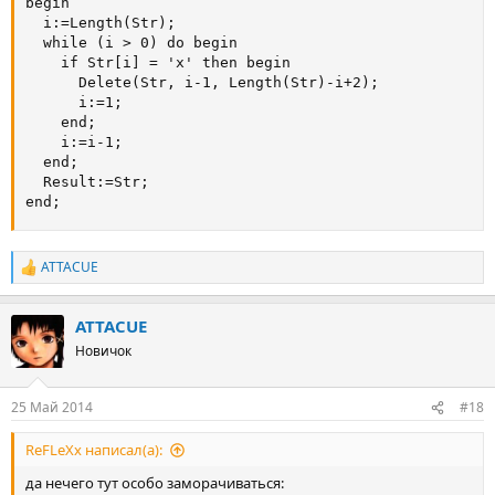
begin

  i:=Length(Str);

  while (i > 0) do begin

    if Str[i] = 'x' then begin

      Delete(Str, i-1, Length(Str)-i+2);

      i:=1;

    end;

    i:=i-1;

  end;

  Result:=Str;

end;
ATTACUE
Р
е
а
ATTACUE
к
ц
Новичок
и
и
:
25 Май 2014
#18
ReFLeXx написал(а):
да нечего тут особо заморачиваться: