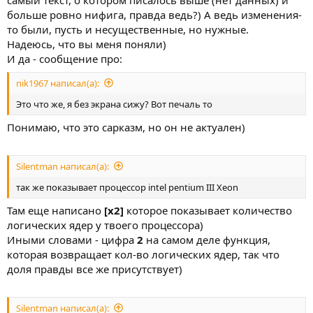
самый текст, о котором писалось выше (нет данных) и
больше ровно нифига, правда ведь?) А ведь изменения-
то были, пусть и несущественные, но нужные.
Надеюсь, что вы меня поняли)
И да - сообщение про:
nik1967 написал(а):
Это что же, я без экрана сижу? Вот печаль то
Понимаю, что это сарказм, но он не актуален)
Silentman написал(а):
так же показывает процессор intel pentium III Xeon
Там еще написано
[x2]
которое показывает количество
логических ядер у твоего процессора)
Иными словами - цифра
2
на самом деле функция,
которая возвращает кол-во логических ядер, так что
доля правды все же присутствует)
Silentman написал(а):