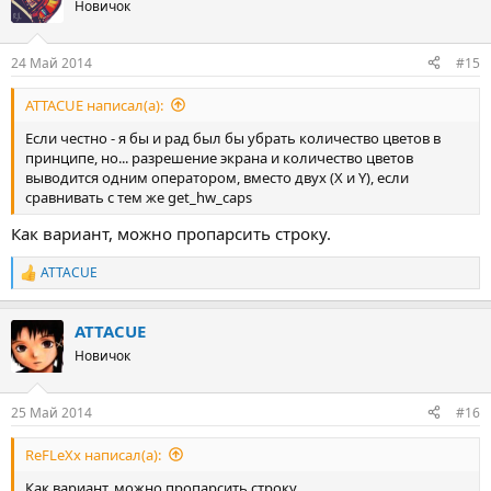
Новичок
24 Май 2014
#15
ATTACUE написал(а):
Если честно - я бы и рад был бы убрать количество цветов в
принципе, но... разрешение экрана и количество цветов
выводится одним оператором, вместо двух (X и Y), если
сравнивать с тем же get_hw_caps
Как вариант, можно пропарсить строку.
ATTACUE
Р
е
а
ATTACUE
к
ц
Новичок
и
и
:
25 Май 2014
#16
ReFLeXx написал(а):
Как вариант, можно пропарсить строку.