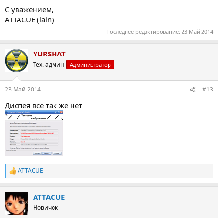
С уважением,
ATTACUE (lain)
Последнее редактирование:
23 Май 2014
YURSHAT
Тех. админ
Администратор
23 Май 2014
#13
Диспея все так же нет
ATTACUE
Р
е
а
ATTACUE
к
ц
Новичок
и