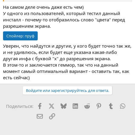
На самом деле очень даже есть чем)
У одного из пользователей, который тестил данный
инсталл - почему-то отобразилось слово "цвета" перед
разрешением экрана.
Спойлер:
пруф
Уверен, что найдутся и другие, у кого будет точно так же,
и не удивлюсь, если будет еще указана какая-либо
другая инфа с буквой "x" до разрешения экрана.
В этом-то и заключается геммор, так что на данный
момент самый оптимальный вариант - оставить так, как
есть сейчас)
Войдите или зарегистрируйтесь для ответа.
Facebook
X (Twitter)
Bluesky
LinkedIn
Reddit
Pinterest
Tumblr
Wha
Поделиться:
Электронная почта
Ссылка