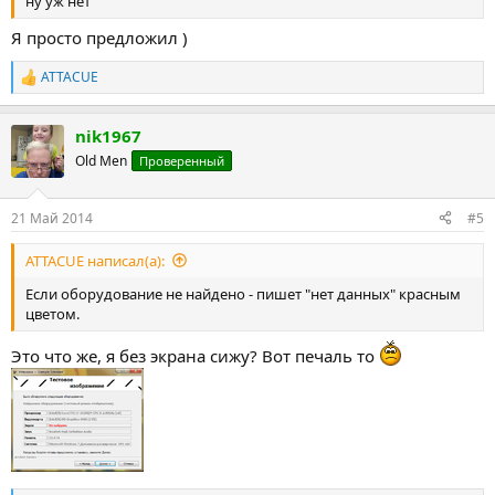
ну уж нет
Я просто предложил )
ATTACUE
Р
е
а
nik1967
к
ц
Old Men
Проверенный
и
и
:
21 Май 2014
#5
ATTACUE написал(а):
Если оборудование не найдено - пишет "нет данных" красным
цветом.
Это что же, я без экрана сижу? Вот печаль то