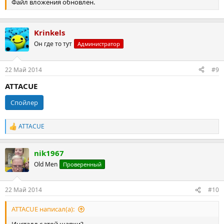
Файл вложения обновлен.
Krinkels
Он где то тут
Администратор
22 Май 2014
#9
ATTACUE
Спойлер
ATTACUE
Р
е
а
nik1967
к
ц
Old Men
Проверенный
и
и
:
22 Май 2014
#10
ATTACUE написал(а):