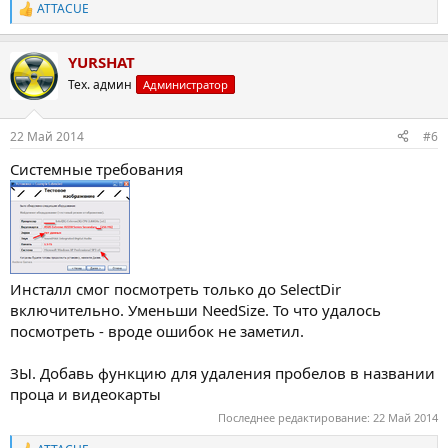
ATTACUE
Р
е
а
YURSHAT
к
ц
Тех. админ
Администратор
и
и
:
22 Май 2014
#6
Системные требования
Инсталл смог посмотреть только до SelectDir
включительно. Уменьши NeedSize. То что удалось
посмотреть - вроде ошибок не заметил.
ЗЫ. Добавь функцию для удаления пробелов в названии
проца и видеокарты
Последнее редактирование:
22 Май 2014