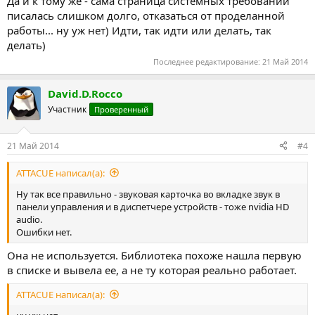
Да и к тому же - сама страница системных требований
писалась слишком долго, отказаться от проделанной
работы... ну уж нет) Идти, так идти или делать, так
делать)
Последнее редактирование:
21 Май 2014
David.D.Rocco
Участник
Проверенный
21 Май 2014
#4
ATTACUE написал(а):
Ну так все правильно - звуковая карточка во вкладке звук в
панели управления и в диспетчере устройств - тоже nvidia HD
audio.
Ошибки нет.
Она не используется. Библиотека похоже нашла первую
в списке и вывела ее, а не ту которая реально работает.
ATTACUE написал(а):