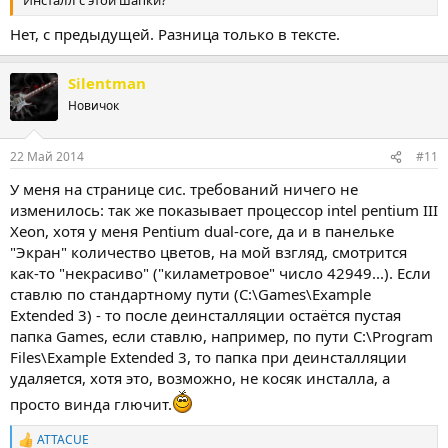
Инсталл с этой шапки?
Нет, с предыдущей. Разница только в тексте.
Silentman
Новичок
22 Май 2014
#11
У меня на странице сис. требований ничего не
изменилось: так же показывает процессор intel pentium III
Xeon, хотя у меня Pentium dual-core, да и в панельке
"Экран" количество цветов, на мой взгляд, смотрится
как-то "некрасиво" ("киламетровое" число 42949...). Если
ставлю по стандартному пути (C:\Games\Example
Extended 3) - то после деинсталляции остаётся пустая
папка Games, если ставлю, например, по пути C:\Program
Files\Example Extended 3, то папка при деинсталляции
удаляется, хотя это, возможно, не косяк инсталла, а
просто винда глючит.
ATTACUE
Р