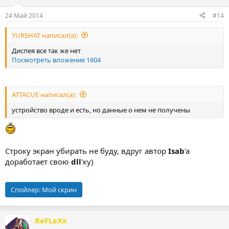
и
:
24 Май 2014
#14
YURSHAT написал(а):
Диспея все так же нет
Посмотреть вложение 1604
ATTACUE написал(а):
устройство вроде и есть, но данные о нем не получены
Строку экран убирать не буду, вдруг автор
Isab
'a
доработает свою
dll
'ку)
Спойлер:
Мой скрин
ReFLeXx