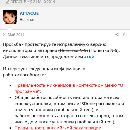
А
Д
ATTACUE
21 Май 2014
в
а
т
т
ATTACUE
о
а
Новичок
р
н
т
а
е
ч
21 Май 2014
#1
м
а
ы
л
Просьба - протестируйте исправленную версию
а
инсталлятора и авторана
(Попытка №5)
(Попытка №6).
Данная тема является продолжением
этой
Интересует следующая информация о
работоспособности:
Правильность никнеймов в контекстном меню "О
программе"
;
Общая работоспособность инсталлятора на всех
этапах установки, в том числе ISDone-распаковка и
отмена установки (глобальный тест), и
работоспособность авторана со всех сторон, в том
числе до и после установки (глобальный тест);
Правильность
английской
локализации