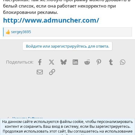
белый список, если она работает некорректно при
блокировании рекламы.
http://www.admuncher.com/
sergey3695
Р
е
а
Войдите или зарегистрируйтесь для ответа.
к
ц
и
Facebook
X (Twitter)
Bluesky
LinkedIn
Reddit
Pinterest
Tumblr
Wha
Поделиться:
и
:
Электронная почта
Ссылка
Новости Software
На данном сайте используются файлы cookie, чтобы персонализировать
контент и сохранить Ваш вход в систему, если Вы зарегистрируетесь.
Продолжая использовать этот сайт, Вы соглашаетесь на использование
Russian (RU)