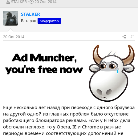
А
Д
STALKER
20 Окт 2014
в
а
т
т
STALKER
о
а
Ветеран
Модератор
р
н
т
а
е
ч
20 Окт 2014
#1
м
а
ы
л
а
Еще несколько лет назад при переходе с одного браузера
на другой одной из главных проблем было отсутствие
работающего блокиратора рекламы. Если у Firefox дела
обстояли неплохо, то у Opera, IE и Chrome в разные
периоды времени соответствующих дополнений не