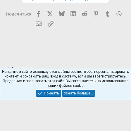
Facebook
X (Twitter)
Bluesky
LinkedIn
Reddit
Pinterest
Tumblr
Wha
Поделиться:
Электронная почта
Ссылка
Новости игр
На данном сайте используются файлы cookie, чтобы персонализировать
контент и сохранить Ваш вход в систему, если Вы зарегистрируетесь.
Продолжая использовать этот сайт, Вы соглашаетесь на использование
Russian (RU)
наших файлов cookie.
Обратная связь
Условия и правила
Принять
Узнать больше...
Политика конфиденциальности
Помощь
R
S
S