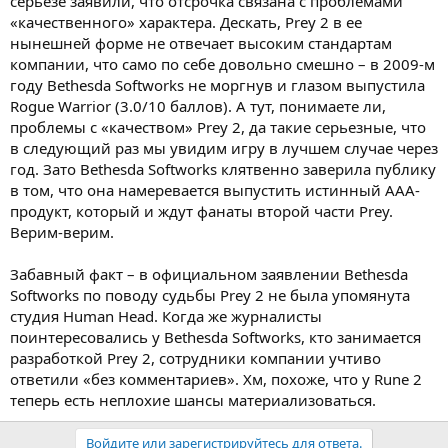
серьезе заявили, что отсрочка связана с проблемами
«качественного» характера. Дескать, Prey 2 в ее
нынешней форме не отвечает высоким стандартам
компании, что само по себе довольно смешно – в 2009-м
году Bethesda Softworks не моргнув и глазом выпустила
Rogue Warrior (3.0/10 баллов). А тут, понимаете ли,
проблемы с «качеством» Prey 2, да такие серьезные, что
в следующий раз мы увидим игру в лучшем случае через
год. Зато Bethesda Softworks клятвенно заверила публику
в том, что она намеревается выпустить истинный ААА-
продукт, который и ждут фанаты второй части Prey.
Верим-верим.
Забавный факт – в официальном заявлении Bethesda
Softworks по поводу судьбы Prey 2 не была упомянута
студия Human Head. Когда же журналисты
поинтересовались у Bethesda Softworks, кто занимается
разработкой Prey 2, сотрудники компании учтиво
ответили «без комментариев». Хм, похоже, что у Rune 2
теперь есть неплохие шансы материализоваться.
Войдите или зарегистрируйтесь для ответа.