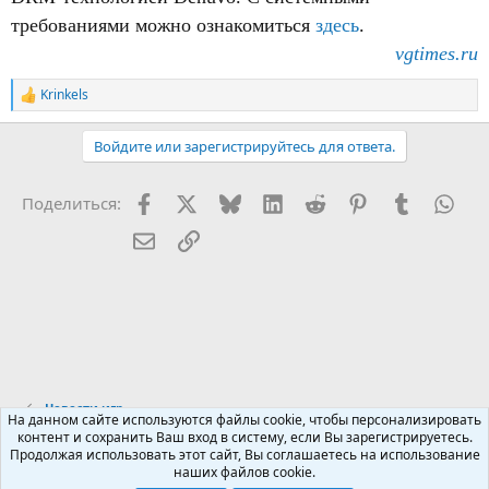
требованиями можно ознакомиться
здесь
.
vgtimes.ru
Krinkels
Р
е
а
Войдите или зарегистрируйтесь для ответа.
к
ц
и
Facebook
X (Twitter)
Bluesky
LinkedIn
Reddit
Pinterest
Tumblr
Wha
Поделиться:
и
:
Электронная почта
Ссылка
Новости игр
На данном сайте используются файлы cookie, чтобы персонализировать
контент и сохранить Ваш вход в систему, если Вы зарегистрируетесь.
Продолжая использовать этот сайт, Вы соглашаетесь на использование
Russian (RU)
наших файлов cookie.
Обратная связь
Условия и правила