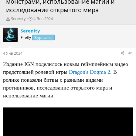
монстрами, использование магии и
исследование открытого мира
А
Д
Serenity
4 Янв 2024
в
а
т
т
Serenity
о
а
Firefly
Журналист
р
н
т
а
е
ч
4 Янв 2024
#1
м
а
ы
л
Издание IGN поделилось новым геймплейным видео
а
предстоящей ролевой игры
Dragon's Dogma 2
. В
ролике показали битвы с разными видами
противников, исследование открытого мира и
использование магии.