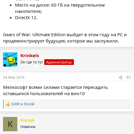
Место на диске: 60 ГБ на твердотельном
накопителе;
DirectX 12.
Gears of War: Ultimate Edition выйдет в этом году на PC и
продемонстрирует будущее, которое мы заслужили.
Krinkels
Он где то тут
Администратор
24 Фев 2016
#2
Мелкософт всеми силами старается пересадить
оставшихся пользователей на вин10
SotM
и
Косой
Р
е
а
Косой
к
К
ц
Новичок
и