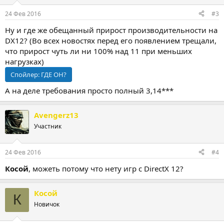
и
:
24 Фев 2016
#3
Ну и где же обещанный прирост производительности на
DX12? (Во всех новостях перед его появлением трещали,
что прирост чуть ли ни 100% над 11 при меньших
нагрузках)
Спойлер:
ГДЕ ОН?
А на деле требования просто полный 3,14***
Avengerz13
Участник
24 Фев 2016
#4
Косой
, можеть потому что нету игр с DirectX 12?
Косой
К
Новичок