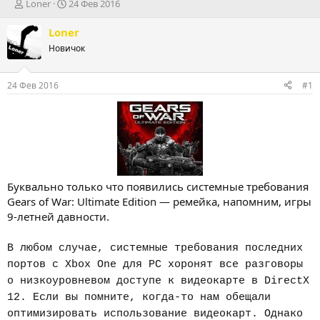
А
Д
Loner
24 Фев 2016
в
а
т
т
Loner
о
а
Новичок
р
н
т
а
е
ч
24 Фев 2016
#1
м
а
ы
л
а
Буквально только что появились системные требования
Gears of War: Ultimate Edition — ремейка, напомним, игры
9-летней давности.
В любом случае, системные требования последних
портов с Xbox One для PC хоронят все разговоры
о низкоуровневом доступе к видеокарте в DirectX
12. Если вы помните, когда-то нам обещали
оптимизировать использование видеокарт. Однако