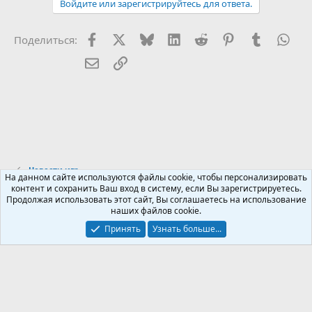
Войдите или зарегистрируйтесь для ответа.
Facebook
X (Twitter)
Bluesky
LinkedIn
Reddit
Pinterest
Tumblr
Wha
Поделиться:
Электронная почта
Ссылка
Новости игр
На данном сайте используются файлы cookie, чтобы персонализировать
контент и сохранить Ваш вход в систему, если Вы зарегистрируетесь.
Продолжая использовать этот сайт, Вы соглашаетесь на использование
Russian (RU)
наших файлов cookie.
Обратная связь
Условия и правила
Принять
Узнать больше...
Политика конфиденциальности
Помощь
R
S
S