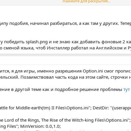
Нажмите для раскрытия...
цифровой ключ для игры из предустановленного в скрипте набора, 
ипу подобия, начинал разбираться, а как там у других. Теп
у победить splash.png и не знаю как добавить фоновые 2 к
LD
о сменой языка, чтоб Инсталлер работал на Английском и Р
ных как это должно работать, и набор готовых ключей - можно будет
тся, я для игры, именно разрешения Option.ini смог пропис
ельский. Позаимствовал часть кода на этом сайте, строчки 
ение в другой теме как и подробное решение проблемы
тут
le for Middle-earth(tm) II Files\Options.ini"; DestDir: "{userappd
 Lord of the Rings, The Rise of the Witch-king Files\Options.ini"
ing Files"; MinVersion: 0.0,1.0;