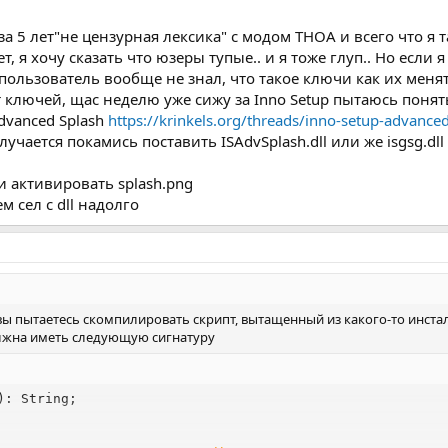
а 5 лет"не цензурная лексика" с модом THOA и всего что я 
, я хочу сказать что юзеры тупые.. и я тоже глуп.. Но если 
пользователь вообще не знал, что такое ключи как их менят
т ключей, щас неделю уже сижу за Inno Setup пытаюсь понять
Advanced Splash
https://krinkels.org/threads/inno-setup-advance
учается покамись поставить ISAdvSplash.dll или же isgsg.dll
и активировать splash.png
м сел с dll надолго
вы пытаетесь скомпилировать скрипт, вытащенный из какого-то инста
олжна иметь следующую сигнатуру
: String;
