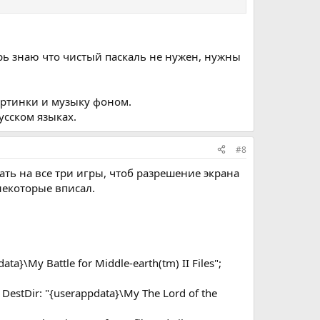
возможно использовались заранее сгенерированные
ерь знаю что чистый паскаль не нужен, нужны
артинки и музыку фоном.
усском языках.
 сделать и функцию, для выбора случайного ключа из
#8
ать на все три игры, чтоб разрешение экрана
некоторые вписал.
ata}\My Battle for Middle-earth(tm) II Files";
; DestDir: "{userappdata}\My The Lord of the