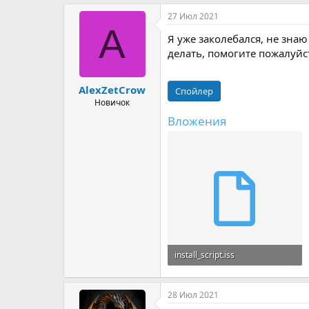
р
н
27 Июл 2021
т
а
A
е
ч
Я уже заколебался, не зна
м
а
делать, помогите пожалуйс
ы
л
а
AlexZetCrow
Спойлер
Новичок
Вложения
install_script.iss
26.7 KB · Просмотры: 14
28 Июл 2021