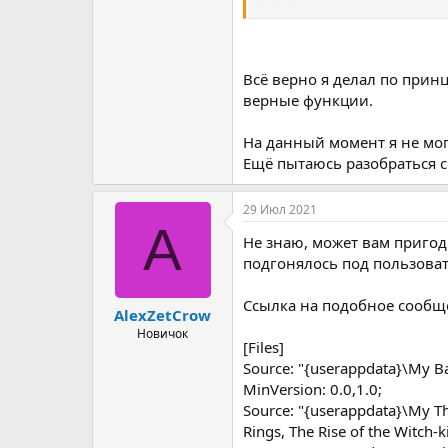
end;
Возвращать должна какой-то 
ключи.
Всё верно я делал по принц
Типа такого
верные функции.
Код:
На данный момент я не мог
25KT-D6UV-V2AZ-7V2J-6R
Ещё пытаюсь разобраться с
Когда у вас будет больше дан
набора
29 Июл 2021
A
Не знаю, может вам пригоди
подгонялось под пользоват
Ссылка на подобное сообщ
AlexZetCrow
Новичок
[Files]
Source: "{userappdata}\My Batt
MinVersion: 0.0,1.0;
Source: "{userappdata}\My The
Rings, The Rise of the Witch-k