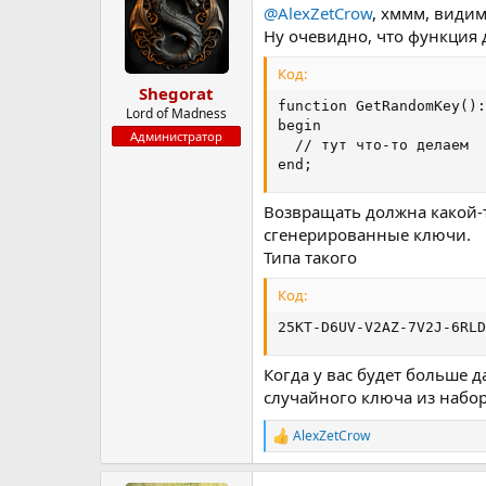
@AlexZetCrow
, хммм, види
Ну очевидно, что функция
Код:
Shegorat
function GetRandomKey():
Lord of Madness
begin

Администратор
  // тут что-то делаем

end;
Возвращать должна какой-
сгенерированные ключи.
Типа такого
Код:
25KT-D6UV-V2AZ-7V2J-6RLD
Когда у вас будет больше 
случайного ключа из набо
AlexZetCrow
Р
е
а