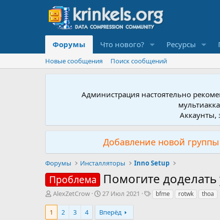
Форумы
Что нового?
Ресурсы
Новые сообщения
Поиск сообщений
Администрация настоятельно рекомен
мультиакка
Аккаунты, 
Добавление новой группы 
Форумы
Инсталляторы
Inno Setup
Помогите доделать
Проблема
А
Д
Т
AlexZetCrow
27 Июл 2021
bfme
rotwk
thoa
в
а
е
т
т
г
1
2
3
4
Вперёд
о
а
и