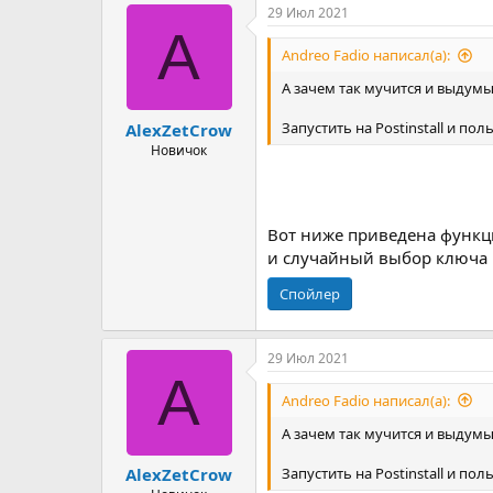
29 Июл 2021
A
Andreo Fadio написал(а):
А зачем так мучится и выдумы
Запустить на Postinstall и п
AlexZetCrow
Новичок
Вот ниже приведена функц
и случайный выбор ключа
Спойлер
29 Июл 2021
A
Andreo Fadio написал(а):
А зачем так мучится и выдумы
Запустить на Postinstall и п
AlexZetCrow