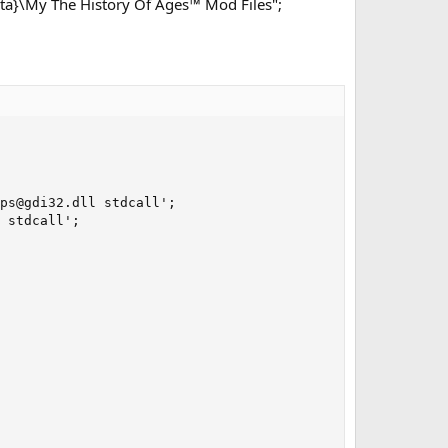
ata}\My The History Of Ages™ Mod Files";
ps@gdi32.dll stdcall';

 stdcall';
