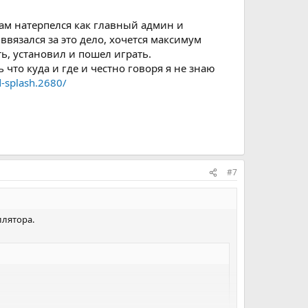
там натерпелся как главный админ и
я ввязался за это дело, хочется максимум
ь, установил и пошел играть.
 что куда и где и честно говоря я не знаю
d-splash.2680/
#7
ллятора.