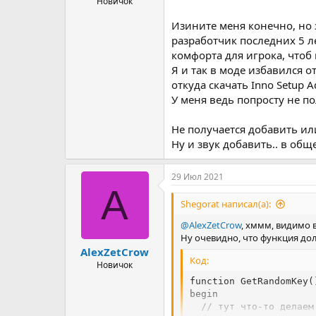
Новичок
Изините меня конечно, но з
разработчик последних 5 лет
комфорта для игрока, чтоб 
Я и так в моде избавился о
откуда скачать Inno Setup 
У меня ведь попросту не пол
Не получается добавить ил
Ну и звук добавить.. в обще
29 Июл 2021
A
Shegorat написал(а):
@AlexZetCrow
, хммм, видимо 
Ну очевидно, что функция д
AlexZetCrow
Код:
Новичок
function GetRandomKey()
begin

  // тут что-то делаем
