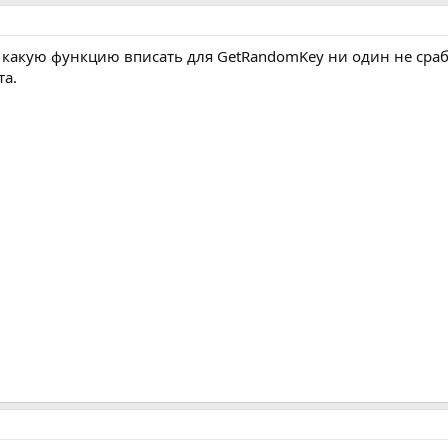
ю какую функцию вписать для GetRandomKey ни один не сраб
та.