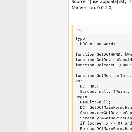
Source: "{userappdata}\My Th
MinVersion: 0.0,1.0;
Код:
type

  HDC = LongWord;

function GetDC(HWND: hWn
function GetDeviceCaps(H
function ReleaseDC(HWND:
function GetMonitorInfo:
var

  DC: HDC;

  Screen, null: TPoint;

begin

  Result:=null;

  DC:=GetDC(MainForm.Han
  Screen.x:=GetDeviceCap
  Screen.y:=GetDeviceCap
  if (Screen.x <> 0) and
  ReleaseDC(MainForm.Han