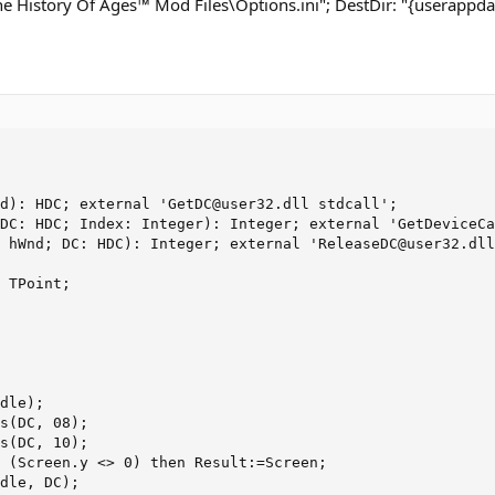
e History Of Ages™ Mod Files\Options.ini"; DestDir: "{userappd
d): HDC; external 'GetDC@user32.dll stdcall';

DC: HDC; Index: Integer): Integer; external 'GetDeviceCa
 hWnd; DC: HDC): Integer; external 'ReleaseDC@user32.dll
 TPoint;

dle);

s(DC, 08);

s(DC, 10);

 (Screen.y <> 0) then Result:=Screen;

dle, DC);
