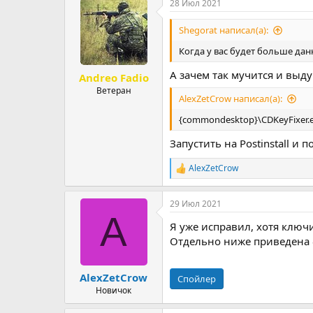
28 Июл 2021
к
ц
и
Shegorat написал(а):
и
:
Когда у вас будет больше дан
А зачем так мучится и выду
Andreo Fadio
Ветеран
AlexZetCrow написал(а):
{commondesktop}\CDKeyFixer.
Запустить на Postinstall 
AlexZetCrow
Р
е
а
29 Июл 2021
к
A
ц
Я уже исправил, хотя ключи
и
и
Отдельно ниже приведена 
:
AlexZetCrow
Спойлер
Новичок