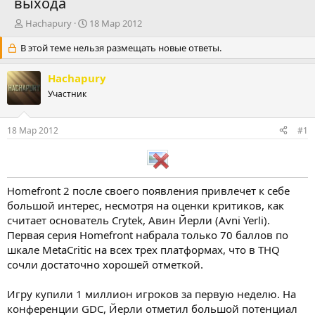
выхода
А
Д
Hachapury
18 Мар 2012
в
а
В этой теме нельзя размещать новые ответы.
т
т
о
а
р
н
Hachapury
т
а
Участник
е
ч
м
а
ы
л
18 Мар 2012
#1
а
Homefront 2 после своего появления привлечет к себе
большой интерес, несмотря на оценки критиков, как
считает основатель Crytek, Авин Йерли (Avni Yerli).
Первая серия Homefront набрала только 70 баллов по
шкале MetaCritic на всех трех платформах, что в THQ
сочли достаточно хорошей отметкой.
Игру купили 1 миллион игроков за первую неделю. На
конференции GDC, Йерли отметил большой потенциал