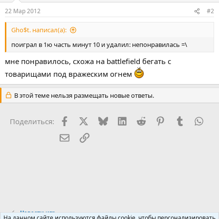
22 Мар 2012
#2
Gho$t. написал(а):
поиграл в 1ю часть минут 10 и удалил: непонравилась =\
мне понравилось, схожа на battlefield бегать с
товарищами под вражеским огнем
В этой теме нельзя размещать новые ответы.
Facebook
X (Twitter)
Bluesky
LinkedIn
Reddit
Pinterest
Tumblr
Wha
Поделиться:
Электронная почта
Ссылка
Новости игр
На данном сайте используются файлы cookie, чтобы персонализировать