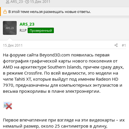
А
Д
ARS_23
15 Дек 2011
в
а
В этой теме нельзя размещать новые ответы.
т
т
о
а
р
н
ARS_23
т
а
R.I.P
Проверенный
е
ч
м
а
ы
л
15 Дек 2011
#1
а
На форуме сайта Beyond3D.com появилась первая
фотография графической карты нового поколения от
AMD на архитектуре Southern Islands, причем сразу двух,
в режиме Crossfire. По всей видимости, это модели на
чипе Tahiti XT, которые выйдут под именем Radeon HD
7970, предназначены для компьютерных энтузиастов и
весьма прожорливы в плане электроэнергии.
Первое впечатление при взгляде на эти видеокарты – их
немалый размер, около 25 сантиметров в длину,