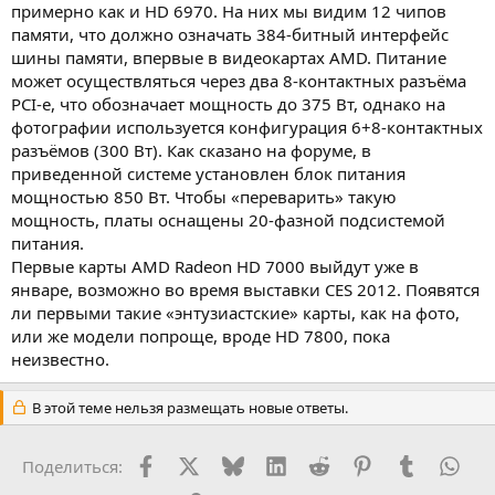
примерно как и HD 6970. На них мы видим 12 чипов
памяти, что должно означать 384-битный интерфейс
шины памяти, впервые в видеокартах AMD. Питание
может осуществляться через два 8-контактных разъёма
PCI-e, что обозначает мощность до 375 Вт, однако на
фотографии используется конфигурация 6+8-контактных
разъёмов (300 Вт). Как сказано на форуме, в
приведенной системе установлен блок питания
мощностью 850 Вт. Чтобы «переварить» такую
мощность, платы оснащены 20-фазной подсистемой
питания.
Первые карты AMD Radeon HD 7000 выйдут уже в
январе, возможно во время выставки CES 2012. Появятся
ли первыми такие «энтузиастские» карты, как на фото,
или же модели попроще, вроде HD 7800, пока
неизвестно.
В этой теме нельзя размещать новые ответы.
Facebook
X (Twitter)
Bluesky
LinkedIn
Reddit
Pinterest
Tumblr
Wha
Поделиться: