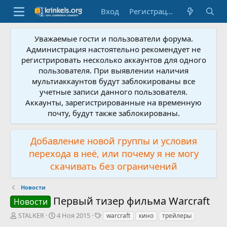
Вход
Регистрация
Уважаемые гости и пользователи форума.
Администрация настоятельно рекомендует не
регистрировать несколько аккаунтов для одного
пользователя. При выявлении наличия
мультиаккаунтов будут заблокированы все
учетные записи данного пользователя.
Аккаунты, зарегистрированные на временную
почту, будут также заблокированы.
Добавление новой группы и условия
перехода в неё, или почему я не могу
скачивать без ограничений
Новости
Первый тизер фильма Warcraft
Новости
А
Д
Т
STALKER
4 Ноя 2015
warcraft
кино
трейлеры
в
а
е