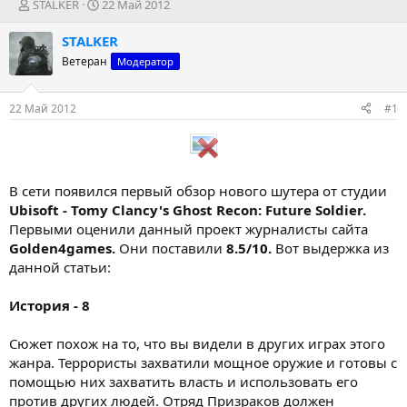
А
Д
STALKER
22 Май 2012
в
а
т
т
STALKER
о
а
Ветеран
Модератор
р
н
т
а
е
ч
22 Май 2012
#1
м
а
ы
л
а
В сети появился первый обзор нового шутера от студии
Ubisoft - Tomy Clancy's Ghost Recon: Future Soldier.
Первыми оценили данный проект журналисты сайта
Golden4games.
Они поставили
8.5/10.
Вот выдержка из
данной статьи:
История - 8
Сюжет похож на то, что вы видели в других играх этого
жанра. Террористы захватили мощное оружие и готовы с
помощью них захватить власть и использовать его
против других людей. Отряд Призраков должен