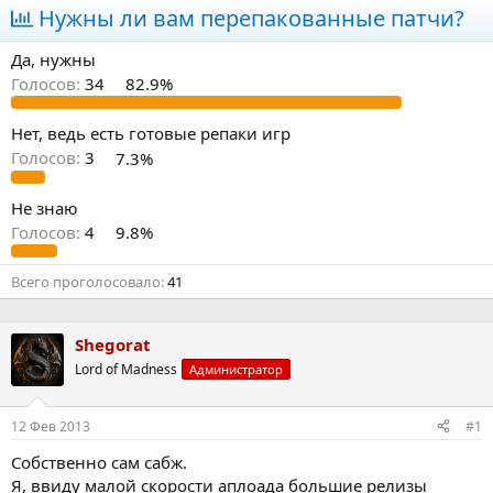
Нужны ли вам перепакованные патчи?
т
т
о
а
р
н
Да, нужны
т
а
Голосов:
34
82.9%
е
ч
м
а
ы
л
Нет, ведь есть готовые репаки игр
а
Голосов:
3
7.3%
Не знаю
Голосов:
4
9.8%
Всего проголосовало
41
Shegorat
Lord of Madness
Администратор
12 Фев 2013
#1
Собственно сам сабж.
Я, ввиду малой скорости аплоада большие релизы