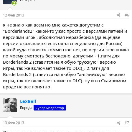
12 Фев 2013
#6
я не знаю как всем но мне кажется допустим с
"Borderlands2" какой-то ужас просто с версиями патчей и
версиями игры, абсолютная неразбериха (да ещё две
версии оказывается есть одна специально для России)
какой куда ставится комментов нет, по версии экзешника
по моему смотреть бесполезно. допустим - 1.патч для
Borderlands 2 (ставится на любую "русскую" версию
игры, так же включает такие то DLC)_. 2.патч для
Borderlands 2 (ставится на любую "английскую" версию
игры, так же включает такие то DLC). ну и со Скаиримом
вроде не все понятно
LexBell
Борода
Супер модератор
13 Фев 2013
#7