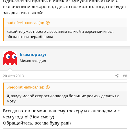
Однозначны нужны. в идеале - кумулятивные пачи с
включением лекарства, где это возможно. тогда не будет
засады типа такой:
audiofeel написал(а):
какой-то ужас просто с версиями патчей и версиями игры,
абсолютная неразбериха
krasnopuzyi
Мимокрокодил
20 Фев 2013
#8
Shegorat написал(а):
Я, ввиду малой скорости аплоада большие релизы делать не
могу
Всегда готов помочь вашему трекеру и с аплоадом и с
чем угодно! (Чем смогу)
Обращайтесь, всегда буду рад!)