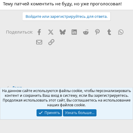
Тему патчей коментить не буду, но уже проголосовал!
Войдите или зарегистрируйтесь для ответа.
Facebook
X (Twitter)
Bluesky
LinkedIn
Reddit
Pinterest
Tumblr
Wha
Поделиться:
Электронная почта
Ссылка
Досуг
На данном сайте используются файлы cookie, чтобы персонализировать
контент и сохранить Ваш вход в систему, если Вы зарегистрируетесь.
Продолжая использовать этот сайт, Вы соглашаетесь на использование
Russian (RU)
наших файлов cookie.
Обратная связь
Условия и правила
Принять
Узнать больше...
Политика конфиденциальности
Помощь
R
S
S