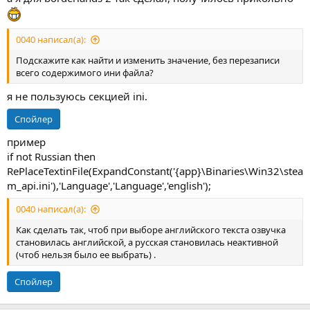
0040 написал(а):
Подскажите как найти и изменить значение, без перезаписи
всего содержимого ини файла?
я не пользуюсь секцией ini.
Спойлер
пример
if not Russian then
RePlaceTextinFile(ExpandConstant('{app}\Binaries\Win32\stea
m_api.ini'),'Language','Language','english');
0040 написал(а):
Как сделать так, чтоб при выборе английского текста озвучка
становилась английской, а русская становилась неактивной
(чтоб нельзя было ее выбрать) .
Спойлер