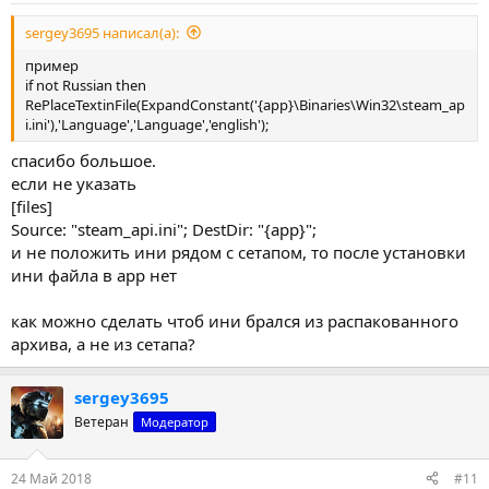
sergey3695 написал(а):
пример
if not Russian then
RePlaceTextinFile(ExpandConstant('{app}\Binaries\Win32\steam_ap
i.ini'),'Language','Language','english');
спасибо большое.
если не указать
[files]
Source: "steam_api.ini"; DestDir: "{app}";
и не положить ини рядом с сетапом, то после установки
ини файла в арр нет
как можно сделать чтоб ини брался из распакованного
архива, а не из сетапа?
sergey3695
Ветеран
Модератор
24 Май 2018
#11