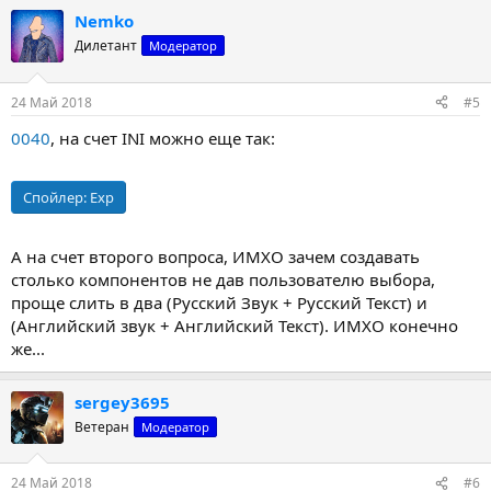
Nemko
Дилетант
Модератор
24 Май 2018
#5
0040
, на счет INI можно еще так:
Спойлер:
Exp
А на счет второго вопроса, ИМХО зачем создавать
столько компонентов не дав пользователю выбора,
проще слить в два (Русский Звук + Русский Текст) и
(Английский звук + Английский Текст). ИМХО конечно
же...
sergey3695
Ветеран
Модератор
24 Май 2018
#6