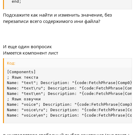
  end;
Подскажите как найти и изменить значение, без
перезаписи всего содержимого ини файла?
И еще один вопросик
Имеется компонент лист
Код:
[Components]

; Язык текста

Name: "text"; Description: "{code:FetchPhrase|Comp0}"
Name: "text\ru"; Description: "{code:FetchPhrase|Comp
Name: "text\en"; Description: "{code:FetchPhrase|Comp
; Язык озвучки

Name: "voice"; Description: "{code:FetchPhrase|Comp3}
Name: "voice\ru"; Description: "{code:FetchPhrase|Com
Name: "voice\en"; Description: "{code:FetchPhrase|Com
в инсталляторе свободный выбор сочетания (енг текст +