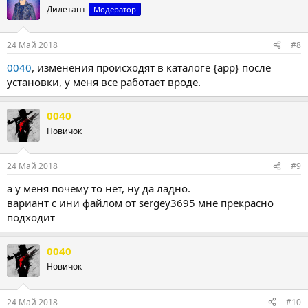
Дилетант
Модератор
24 Май 2018
#8
0040
, изменения происходят в каталоге {app} после
установки, у меня все работает вроде.
0040
Новичок
24 Май 2018
#9
а у меня почему то нет, ну да ладно.
вариант с ини файлом от sergey3695 мне прекрасно
подходит
0040
Новичок
24 Май 2018
#10