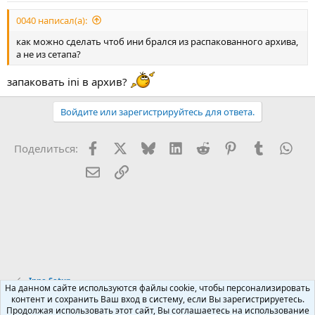
0040 написал(а):
как можно сделать чтоб ини брался из распакованного архива,
а не из сетапа?
запаковать ini в архив?
Войдите или зарегистрируйтесь для ответа.
Facebook
X (Twitter)
Bluesky
LinkedIn
Reddit
Pinterest
Tumblr
Wha
Поделиться:
Электронная почта
Ссылка
Inno Setup
На данном сайте используются файлы cookie, чтобы персонализировать
контент и сохранить Ваш вход в систему, если Вы зарегистрируетесь.
Продолжая использовать этот сайт, Вы соглашаетесь на использование
Russian (RU)