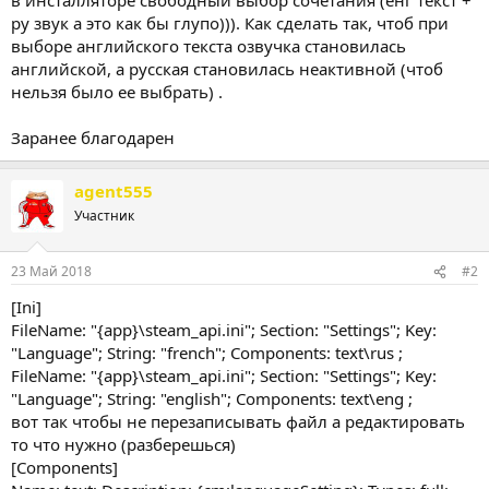
ру звук а это как бы глупо))). Как сделать так, чтоб при
выборе английского текста озвучка становилась
английской, а русская становилась неактивной (чтоб
нельзя было ее выбрать) .
Заранее благодарен
agent555
Участник
23 Май 2018
#2
[Ini]
FileName: "{app}\steam_api.ini"; Section: "Settings"; Key:
"Language"; String: "french"; Components: text\rus ;
FileName: "{app}\steam_api.ini"; Section: "Settings"; Key:
"Language"; String: "english"; Components: text\eng ;
вот так чтобы не перезаписывать файл а редактировать
то что нужно (разберешься)
[Components]