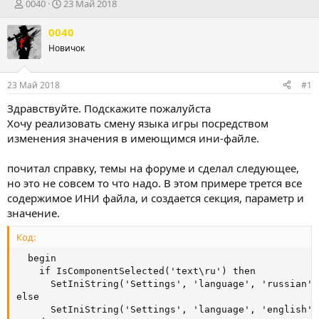
А
Д
0040
23 Май 2018
в
а
т
т
0040
о
а
Новичок
р
н
т
а
е
ч
23 Май 2018
#1
м
а
ы
л
Здравствуйте. Подскажите пожалуйста
а
Хочу реализовать смену языка игры посредством
изменения значения в имеющимся ини-файле.
почитал справку, темы на форуме и сделал следующее,
но это не совсем то что надо. В этом примере трется все
содержимое ИНИ файла, и создается секция, параметр и
значение.
Код:
  begin

    if IsComponentSelected('text\ru') then

      SetIniString('Settings', 'language', 'russian',
else

      SetIniString('Settings', 'language', 'english',