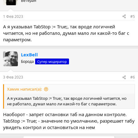
Ветеран
и
и
:
1 Фев 2023
#5
А я указывал TabStop := True;, так вроде логичней
читается, но не работало, думал мало ли какой-то баг с
параметром.
LexBell
Борода
Супер модератор
3 Фев 2023
#6
Хамик написал(а):
А я указывал TabStop := True;, так вроде логичней читается, но
не работало, думал мало ли какой-то баг с параметром.
Наоборот - запрет остановки таб на данном контроле.
TabStop := True; - значение по умолчанию, разрешает табу
увидеть контрол и остановиться на нем