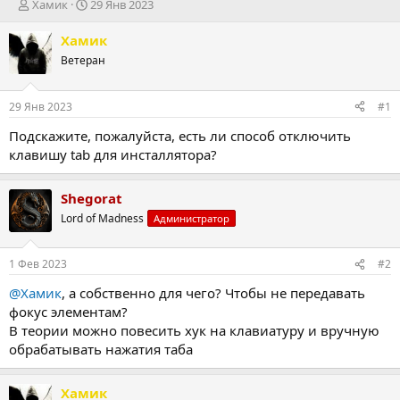
А
Д
Хамик
29 Янв 2023
в
а
т
т
Хамик
о
а
Ветеран
р
н
т
а
е
ч
29 Янв 2023
#1
м
а
ы
л
Подскажите, пожалуйста, есть ли способ отключить
а
клавишу tab для инсталлятора?
Shegorat
Lord of Madness
Администратор
1 Фев 2023
#2
@Хамик
, а собственно для чего? Чтобы не передавать
фокус элементам?
В теории можно повесить хук на клавиатуру и вручную
обрабатывать нажатия таба
Хамик