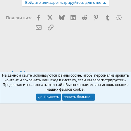
Войдите или зарегистрируйтесь для ответа.
Facebook
X (Twitter)
Bluesky
LinkedIn
Reddit
Pinterest
Tumblr
Wha
Поделиться:
Электронная почта
Ссылка
Inno Setup
На данном сайте используются файлы cookie, чтобы персонализировать
контент и сохранить Ваш вход в систему, если Вы зарегистрируетесь.
Продолжая использовать этот сайт, Вы соглашаетесь на использование
Russian (RU)
наших файлов cookie.
Обратная связь
Условия и правила
Принять
Узнать больше...
Политика конфиденциальности
Помощь
R
S
S