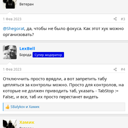
Ветеран
1 Фев 2023
#3
@Shegorat
, да, чтобы не было фокуса. Как этот хук можно
организовать?
LexBell
Борода
Супер модератор
1 Фев 2023
#4
Отключчить просто врядли, а вот запретить табу
цепляться за контролы можно. Просто для контролов, на
которые не должен приводить таб, указать - TabStop :=
False;, и все, таб их просто перестанет видеть
SBalykov
и
Хамик
Р
е
а
Хамик
к
ц