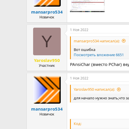
mansarpro534
Новичок
1 Ноя 2022
Y
mansarpro534 написал(а):
Вот ошибка
Посмотреть вложение 6651
Yaroslav950
PAnsiChar (вместо PChar) ве
Участник
1 Ноя 2022
Yaroslav950 написал(а):
для начало нужно знать,что з
mansarpro534
Новичок
Код: