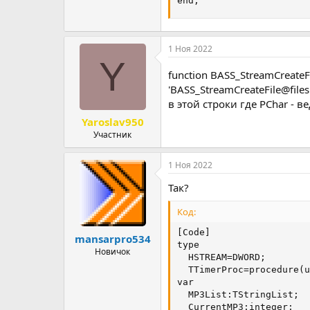
end;
1 Ноя 2022
Y
function BASS_StreamCreate
'BASS_StreamCreateFile@files:b
в этой строки где PChar - 
Yaroslav950
Участник
1 Ноя 2022
Так?
Код:
[Code]

mansarpro534
type

Новичок
  HSTREAM=DWORD;

  TTimerProc=procedure(u
var

  MP3List:TStringList;

  CurrentMP3:integer;
