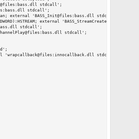
@files:bass.dll stdcall';

s:bass.dll stdcall';

an; external 'BASS_Init@files:bass.dll stdcall delayload
DWORD):HSTREAM; external 'BASS_StreamCreateFile@files:ba
ass.dll stdcall';

hannelPlay@files:bass.dll stdcall';

d';

l 'wrapcallback@files:innocallback.dll stdcall';
