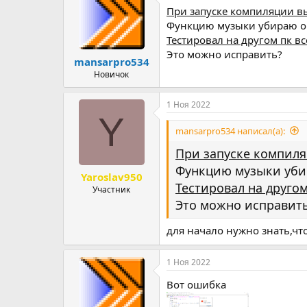
При запуске компиляции в
р
н
т
а
Функцию музыки убираю о
е
ч
Тестировал на другом пк вс
м
а
Это можно исправить?
mansarpro534
ы
л
а
Новичок
1 Ноя 2022
Y
mansarpro534 написал(а):
При запуске компил
Функцию музыки уби
Yaroslav950
Тестировал на другом
Участник
Это можно исправит
для начало нужно знать,чт
1 Ноя 2022
Вот ошибка