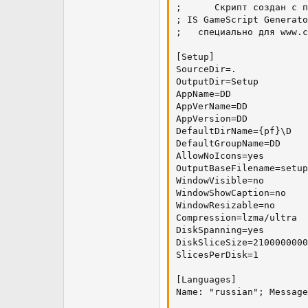
;      Скрипт создан с п
; IS GameScript Generato
;   специально для www.c
[Setup]

SourceDir=.

OutputDir=Setup

AppName=DD

AppVerName=DD

AppVersion=DD

DefaultDirName={pf}\D

DefaultGroupName=DD

AllowNoIcons=yes

OutputBaseFilename=setup

WindowVisible=no

WindowShowCaption=no

WindowResizable=no

Compression=lzma/ultra

DiskSpanning=yes

DiskSliceSize=2100000000

SlicesPerDisk=1

[Languages]

Name: "russian"; Message