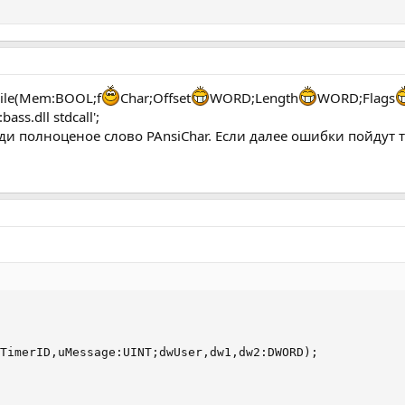
File(Mem:BOOL;f
Char;Offset
WORD;Length
WORD;Flags
ass.dll stdcall';
веди полноценое слово PAnsiChar. Если далее ошибки пойдут 
TimerID,uMessage:UINT;dwUser,dw1,dw2:DWORD);
