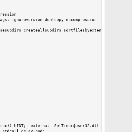
ression

ags: ignoreversion dontcopy nocompression

sesubdirs createallsubdirs sortfilesbyextension

roc}):UINT;  external 'SetTimer@user32.dll stdcall delay
 stdcall delayload';
