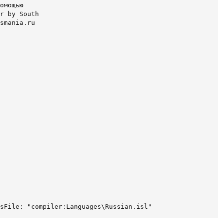
омощью

r by South

smania.ru

sFile: "compiler:Languages\Russian.isl"
