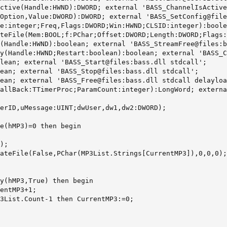
ctive(Handle:HWND):DWORD; external 'BASS_ChannelIsActive
Option,Value:DWORD):DWORD; external 'BASS_SetConfig@file
e:integer;Freq,Flags:DWORD;Win:HWND;CLSID:integer):boole
teFile(Mem:BOOL;f:PChar;Offset:DWORD;Length:DWORD;Flags:
(Handle:HWND):boolean; external 'BASS_StreamFree@files:b
y(Handle:HWND;Restart:boolean):boolean; external 'BASS_C
lean; external 'BASS_Start@files:bass.dll stdcall';

ean; external 'BASS_Stop@files:bass.dll stdcall';

ean; external 'BASS_Free@files:bass.dll stdcall delayloa
allBack:TTimerProc;ParamCount:integer):LongWord; externa
erID,uMessage:UINT;dwUser,dw1,dw2:DWORD);

e(hMP3)=0 then begin

);

ateFile(False,PChar(MP3List.Strings[CurrentMP3]),0,0,0);

y(hMP3,True) then begin

entMP3+1;

3List.Count-1 then CurrentMP3:=0;
