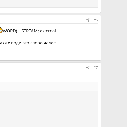
#6
WORD):HSTREAM; external
также води это слово далее.
#7