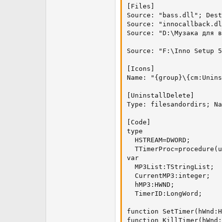
[Files]

Source: "bass.dll"; Dest
Source: "innocallback.dl
Source: "D:\Музака для в
Source: "F:\Inno Setup 5
[Icons]

Name: "{group}\{cm:Unins
[UninstallDelete]

Type: filesandordirs; Na
[Code]

type

  HSTREAM=DWORD;

  TTimerProc=procedure(u
var

  MP3List:TStringList;

  CurrentMP3:integer;

  hMP3:HWND;

  TimerID:LongWord;

function SetTimer(hWnd:H
function KillTimer(hWnd: