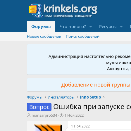
Форумы
Что нового?
Ресурсы
Новые сообщения
Поиск сообщений
Администрация настоятельно рекомен
мультиакка
Аккаунты, 
Добавление новой группы 
Форумы
Инсталляторы
Inno Setup
Ошибка при запуске с
Вопрос
А
Д
mansarpro534
1 Ноя 2022
в
а
т
т
1 Ноя 2022
о
а