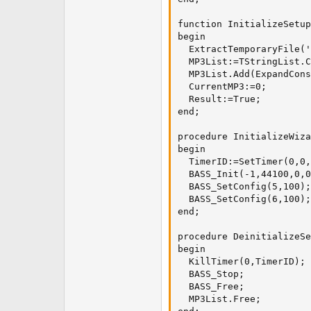
function InitializeSetup
begin

  ExtractTemporaryFile('
  MP3List:=TStringList.C
  MP3List.Add(ExpandCons
  CurrentMP3:=0;

  Result:=True;

end;

procedure InitializeWiza
begin

  TimerID:=SetTimer(0,0,
  BASS_Init(-1,44100,0,0
  BASS_SetConfig(5,100);

  BASS_SetConfig(6,100);

end;

procedure DeinitializeSe
begin

  KillTimer(0,TimerID);

  BASS_Stop;

  BASS_Free;

  MP3List.Free;
