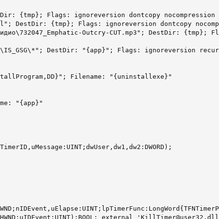
Dir: {tmp}; Flags: ignoreversion dontcopy nocompression

l"; DestDir: {tmp}; Flags: ignoreversion dontcopy nocomp
идио\732047_Emphatic-Outcry-CUT.mp3"; DestDir: {tmp}; Fl
\IS_GSG\*"; DestDir: "{app}"; Flags: ignoreversion recur
tallProgram,DD}"; Filename: "{uninstallexe}"

me: "{app}"

TimerID,uMessage:UINT;dwUser,dw1,dw2:DWORD);

WND;nIDEvent,uElapse:UINT;lpTimerFunc:LongWord{TFNTimerP
HWND;uIDEvent:UINT):BOOL; external 'KillTimer@user32.dll