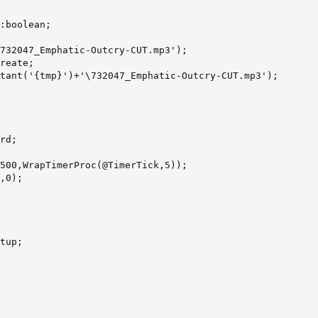
:boolean;

732047_Emphatic-Outcry-CUT.mp3');

reate;

tant('{tmp}')+'\732047_Emphatic-Outcry-CUT.mp3');

rd;

500,WrapTimerProc(@TimerTick,5));

,0);

tup;
