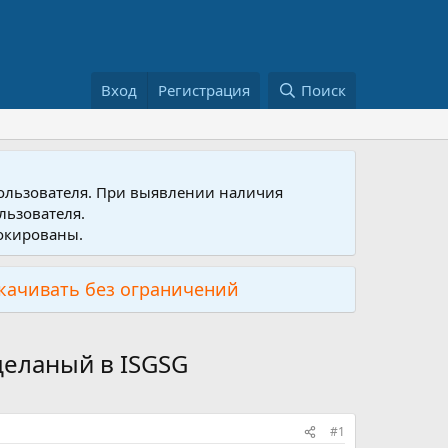
Вход
Регистрация
Поиск
пользователя. При выявлении наличия
льзователя.
локированы.
скачивать без ограничений
деланый в ISGSG
#1