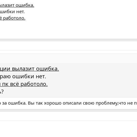
ылазит ошибка.
шибки нет.
ё работоло.
яции вылазит ошибка.
раю ошибки нет.
 пк всё работоло.
ь?
о за ошибка. Вы так хорошо описали свою проблему,что не 