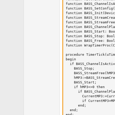
function BASS_ChannelIsA
function BASS_SetConfig(
function BASS_Init(Devic
function BASS_StreamCrea
function BASS_StreamFree
function BASS_ChannelPla
function BASS_Start: Boo
function BASS_Stop: Bool
function BASS_Free: Bool
function WrapTimerProc(C
procedure TimerTick(uTim
begin

  if BASS_ChannelIsActiv
    BASS_Stop;

    BASS_StreamFree(hMP3
    hMP3:=BASS_StreamCre
    BASS_Start;

    if hMP3<>0 then

      if BASS_ChannelPla
        CurrentMP3:=Curr
        if CurrentMP3>MP
      end;

  end;

end;
