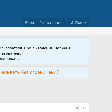
Вход
Регистрация
Поиск
пользователя. При выявлении наличия
льзователя.
локированы.
скачивать без ограничений
#1