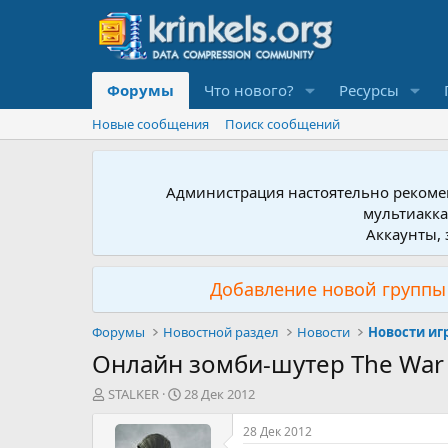
Форумы
Что нового?
Ресурсы
Новые сообщения
Поиск сообщений
Администрация настоятельно рекомен
мультиакка
Аккаунты, 
Добавление новой группы 
Форумы
Новостной раздел
Новости
Новости иг
Онлайн зомби-шутер The War 
А
Д
STALKER
28 Дек 2012
в
а
т
т
28 Дек 2012
о
а