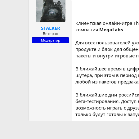
р
н
т
а
е
ч
м
а
Клиентская онлайн-игра Th
STALKER
ы
л
компания
MegaLabs
.
а
Ветеран
Модератор
Для всех пользователей уж
продукте и блок для общен
пакеты и внутри игровые п
В ближайшее время в цифро
шутера, при этом в период
любой из пакетов предзака
В ближайшие дни российск
бета-тестирования. Доступ
возможность играть с друз
только будут готовы к зап