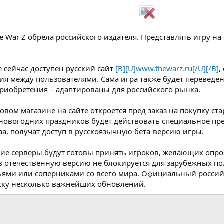
e War Z обрела российского издателя. Представлять игру на
е сейчас доступен русский сайт
[B][U]www.thewarz.ru[/U][/B]
,
ия между пользователями. Сама игра также будет переведена
риобретения – адаптированы для российского рынка.
вом магазине на сайте откроется пред заказ на покупку ст
 новогодних праздников будет действовать специальное п
за, получат доступ в русскоязычную бета-версию игры.
ие серверы будут готовы принять игроков, желающих опро
 в отечественную версию не блокируется для зарубежных пол
ьями или соперниками со всего мира. Официальный российск
уску несколько важнейших обновлений.