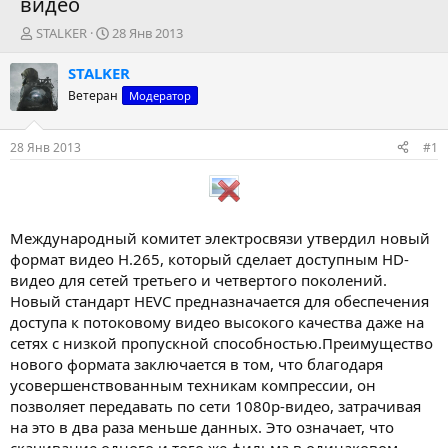
видео
А
Д
STALKER
28 Янв 2013
в
а
т
т
STALKER
о
а
Ветеран
Модератор
р
н
т
а
е
ч
28 Янв 2013
#1
м
а
ы
л
а
Международный комитет электросвязи утвердил новый
формат видео H.265, который сделает доступным HD-
видео для сетей третьего и четвертого поколений.
Новый стандарт HEVC предназначается для обеспечения
доступа к потоковому видео высокого качества даже на
сетях с низкой пропускной способностью.Преимущество
нового формата заключается в том, что благодаря
усовершенствованным техникам компрессии, он
позволяет передавать по сети 1080p-видео, затрачивая
на это в два раза меньше данных. Это означает, что
скачивание одного и того же фильма в одинаковом