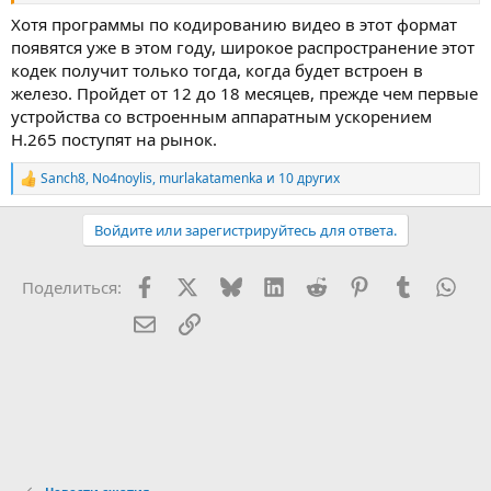
Хотя программы по кодированию видео в этот формат
появятся уже в этом году, широкое распространение этот
кодек получит только тогда, когда будет встроен в
железо. Пройдет от 12 до 18 месяцев, прежде чем первые
устройства со встроенным аппаратным ускорением
H.265 поступят на рынок.
Sanch8
,
No4noylis
,
murlakatamenka
и 10 других
Р
е
а
Войдите или зарегистрируйтесь для ответа.
к
ц
и
Facebook
X (Twitter)
Bluesky
LinkedIn
Reddit
Pinterest
Tumblr
Wha
Поделиться:
и
:
Электронная почта
Ссылка