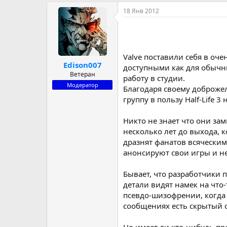
р
н
18 Янв 2012
т
а
е
ч
м
а
ы
л
а
Valve поставили себя в оч
Edison007
доступными как для обычны
Ветеран
работу в студии.
Модератор
Благодаря своему доброже
группу в пользу Half-Life 3
Никто не знает что они за
несколько лет до выхода, 
дразнят фанатов всяческим
анонсируют свои игры и н
Бывает, что разработчики п
детали видят намек на что
псевдо-шизофрении, когда 
сообщениях есть скрытый 