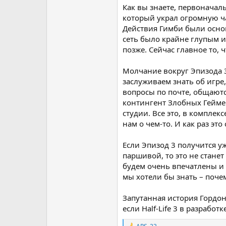
Как вы знаете, первоначаль
который украл огромную ча
Действия Гимби были основ
сеть было крайне глупым и 
позже. Сейчас главное то, ч
Молчание вокруг Эпизода 3,
заслуживаем знать об игре,
вопросы по почте, общаютс
контингент Злобных Геймер
студии. Все это, в компле
нам о чем-то. И как раз это 
Если Эпизод 3 получится у
паршивой, то это не станет
будем очень впечатлены и 
мы хотели бы знать – поче
Запутанная история Гордона
если Half-Life 3 в разработ