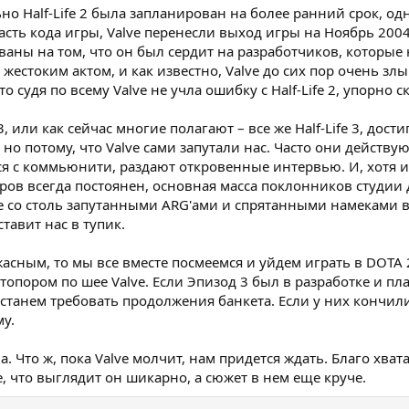
но Half-Life 2 была запланирован на более ранний срок, одн
сть кода игры, Valve перенесли выход игры на Ноябрь 2004-
аны на том, что он был сердит на разработчиков, которые 
жестоким актом, и как известно, Valve до сих пор очень злы 
то судя по всему Valve не учла ошибку с Half-Life 2, упорно
 или как сейчас многие полагают – все же Half-Life 3, дост
 но потому, что Valve сами запутали нас. Часто они действ
я с коммьюнити, раздают откровенные интервью. И, хотя ин
ов всегда постоянен, основная масса поклонников студии
ксе со столь запутанными ARG'ами и спрятанными намеками 
ставит нас в тупик.
жасным, то мы все вместе посмеемся и уйдем играть в DOTA 
 топором по шее Valve. Если Эпизод 3 был в разработке и п
станем требовать продолжения банкета. Если у них кончили
му.
. Что ж, пока Valve молчит, нам придется ждать. Благо хвата
ке, что выглядит он шикарно, а сюжет в нем еще круче.