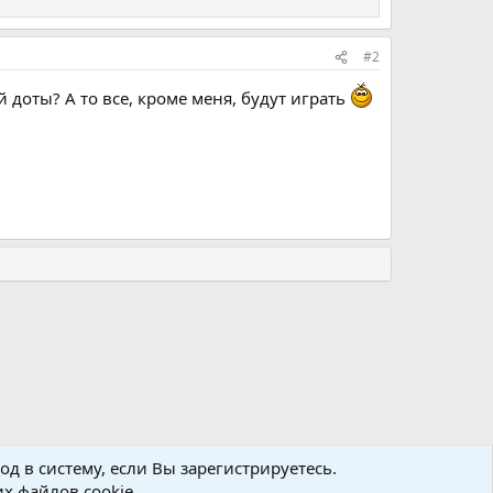
#2
й доты? А то все, кроме меня, будут играть
д в систему, если Вы зарегистрируетесь.
х файлов cookie.