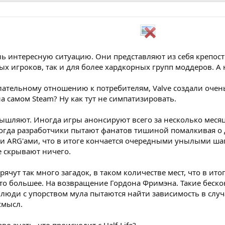
ень интересную ситуацию. Они представляют из себя крепост
х игроков, так и для более хардкорных групп моддеров. 
лательному отношению к потребителям, Valve создали очен
 на самом Steam? Ну как тут не симпатизировать.
мышляют. Иногда игры анонсируют всего за несколько месяце
когда разработчики пытают фанатов тишиной помалкивая о 
и ARG'ами, что в итоге кончается очередными унылыми ша
е скрывают ничего.
рячут так много загадок, в таком количестве мест, что в ит
-то большее. На возвращение Гордона Фримэна. Такие бес
люди с упорством мула пытаются найти зависимость в случа
смысл.