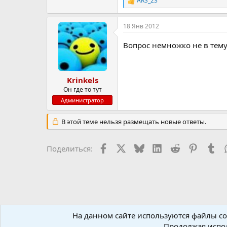
ARS_23
Р
е
а
18 Янв 2012
к
ц
и
Вопрос немножко не в тему,
и
:
Krinkels
Он где то тут
Администратор
В этой теме нельзя размещать новые ответы.
Facebook
X (Twitter)
Bluesky
LinkedIn
Reddit
Pinteres
Tu
Поделиться:
На данном сайте используются файлы coo
Форумы
Новостной раздел
Новости
Новости иг
Продолжая испол