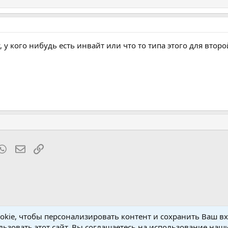
 у кого нибудь есть инвайт или что то типа этого для второ
t
mblr
WhatsApp
Электронная почта
Ссылка
kie, чтобы персонализировать контент и сохранить Ваш вхо
р
ьзовать этот сайт, Вы соглашаетесь на использование наши