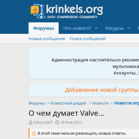
Форумы
Что нового?
Ресурсы
Новые сообщения
Поиск сообщений
Администрация настоятельно рекомен
мультиакка
Аккаунты, 
Добавление новой группы 
Форумы
Новостной раздел
Новости
Новости иг
О чем думает Valve...
А
Д
Edison007
18 Янв 2012
в
а
т
В этой теме нельзя размещать новые ответы.
т
о
а