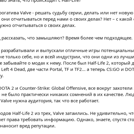
о знать, что происходит с Half-Life?
рогатива Valve - решать судьбу серии, делать или нет новую
они отчитываться перед нами о своих делах? Нет – с какой 
ужно отчитываться о своих делах.
 рассказать, что замышляют? Время более чем подходящее.
ve разрабатывали и выпускали отличные игры потенциальны
не только себе, но и всей индустрии, что они одни из лучши
 забывайте о модах к нему. После был Half-Life 2, который 
 Left 4 Dead, две части Portal, TF и TF2... а теперь CS:GO и DO
у.
TA 2 и Counter-Strike: Global Offensive, все вокруг захотел
то не было практически никаких сомнений в их качестве. Лю
 Valve нужна аудитория, так что все работает.
одов Half-Life 2 из трех, Valve затаились. Не удивительно,
 нет права требовать информацию. Однако, знаете, спустя с
 наносит вред репутации.