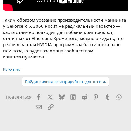
Таким образом урезание производительности майнинга
у GeForce RTX 3060 носит не радикальный характер —
карта отлично подходит для добычи криптовалют,
отличных от Ethereum. Кроме того, можно ожидать, что
реализованная NVIDIA программная блокировка рано
или поздно будет взломана сообществом
криптоэнтузиастов.
Источник
Войдите или зарегистрируйтесь для ответа.
Facebook
X (Twitter)
Bluesky
LinkedIn
Reddit
Pinterest
Tumblr
Wha
Поделиться:
Электронная почта
Ссылка