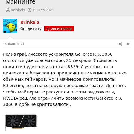
майнинге
А
Д
Krinkels
19 Фев 2021
в
а
т
т
Krinkels
о
а
Он где то тут
Администратор
р
н
т
а
е
ч
19 Фев 2021
#1
м
а
ы
л
Релиз графического ускорителя GeForce RTX 3060
а
состоится уже совсем скоро, 25 февраля. Стоимость
новинки будет начинаться с $329. С учётом этого
видеокарта безусловно привлечёт внимание не только
обычных геймеров, но и майнеров криптовалюты
Ethereum, цена на которую продолжает расти. Для того,
чтобы майнеры не раскупили все эти видеокарты,
NVIDIA решила ограничить возможности GeForce RTX
3060 в добыче криптовалюты.