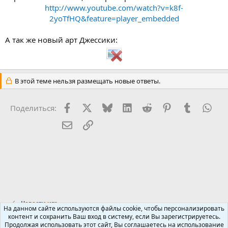
http://www.youtube.com/watch?v=k8f-
2yoTfHQ&feature=player_embedded
А так же новый арт Джессики:
В этой теме нельзя размещать новые ответы.
Facebook
X (Twitter)
Bluesky
LinkedIn
Reddit
Pinterest
Tumblr
Wha
Поделиться:
Электронная почта
Ссылка
Новости игр
На данном сайте используются файлы cookie, чтобы персонализировать
контент и сохранить Ваш вход в систему, если Вы зарегистрируетесь.
Продолжая использовать этот сайт, Вы соглашаетесь на использование
Russian (RU)