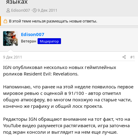
языках
А
Д
Edison007
9 Дек 2011
в
а
В этой теме нельзя размещать новые ответы.
т
т
о
а
р
н
Edison007
т
а
Ветеран
Модератор
е
ч
м
а
ы
л
9 Дек 2011
#1
а
IGN опубликовал несколько новых геймплейных
роликов Resident Evil: Revelations.
Hапоминаю, что ранее на этой неделе появилось первое
мировое ревью с оценкой в 91/100 - автор отметил
общую атмосферу, во многом похожую на старые части,
конечно же графику и общий лоск проекта.
Редакторы IGN обращают внимание на тот факт, что на
YouTube видео разумеется растягивается, игра заточена
под экран консоли и выглядит на нем еще лучше.