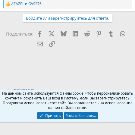
AZAZEL
и
GVS276
Р
е
а
Войдите или зарегистрируйтесь для ответа.
к
ц
и
Facebook
X (Twitter)
Bluesky
LinkedIn
Reddit
Pinterest
Tumblr
Wha
Поделиться:
и
:
Электронная почта
Ссылка
Новости игр
На данном сайте используются файлы cookie, чтобы персонализировать
контент и сохранить Ваш вход в систему, если Вы зарегистрируетесь.
Продолжая использовать этот сайт, Вы соглашаетесь на использование
Russian (RU)
наших файлов cookie.
Обратная связь
Условия и правила
Принять
Узнать больше...
Политика конфиденциальности
Помощь
R
S
S