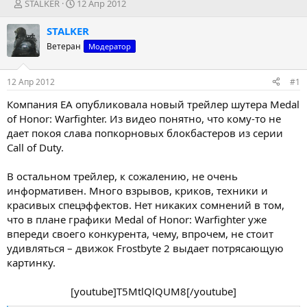
А
Д
STALKER
12 Апр 2012
в
а
т
т
STALKER
о
а
Ветеран
Модератор
р
н
т
а
е
ч
12 Апр 2012
#1
м
а
ы
л
Компания EA опубликовала новый трейлер шутера Medal
а
of Honor: Warfighter. Из видео понятно, что кому-то не
дает покоя слава попкорновых блокбастеров из серии
Call of Duty.
В остальном трейлер, к сожалению, не очень
информативен. Много взрывов, криков, техники и
красивых спецэффектов. Нет никаких сомнений в том,
что в плане графики Medal of Honor: Warfighter уже
впереди своего конкурента, чему, впрочем, не стоит
удивляться – движок Frostbyte 2 выдает потрясающую
картинку.
[youtube]T5MtlQlQUM8[/youtube]​