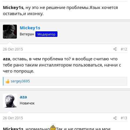
Mickey1s
, ну это не решение проблемы.Язык хочется
оставить,и иконку.
Mickey1s
Ветеран
Модератор
26 Окт 2015
#12
aza
, оставь, в чем проблема то? я вообще считаю что
тебе рано таким инсталлятором пользоваться, начни с
чего попроще.
sergey3695
Р
е
а
aza
к
ц
Новичок
и
и
:
26 Окт 2015
#13
Mickey1s
, нормально
Так и не ответили на мои