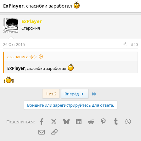
ExPlayer
, спасибки заработал
ExPlayer
Старожил
26 Окт 2015
#20
aza написал(а):
ExPlayer
, спасибки заработал
Last
1 из 2
Вперёд
Войдите или зарегистрируйтесь для ответа.
Facebook
X (Twitter)
Bluesky
LinkedIn
Reddit
Pinterest
Tumblr
Wha
Поделиться:
Электронная почта
Ссылка