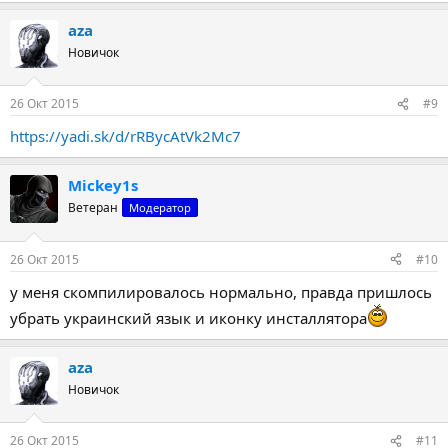
а
aza
к
ц
Новичок
и
и
:
26 Окт 2015
#9
https://yadi.sk/d/rRBycAtVk2Mc7
Mickey1s
Ветеран
Модератор
26 Окт 2015
#10
у меня скомпилировалось нормально, правда пришлось
убрать украинский язык и иконку инсталлятора
aza
Новичок
26 Окт 2015
#11