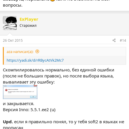
вопросы.
ExPlayer
Старожил
26 Окт 2015
#14
aza написал(а):
https://yadi.sk/d/rRBycAtVk2Mc7
Скомпилировалось нормально, без единой ошибки
(после не больших правок), но после выбора языка,
вываливает эту ошибку:
и закрывается.
Версия Inno: 5.5.1.ee2 (u)
Upd.
если я правильно понял, то у тебя soft2 в языках не
прописан