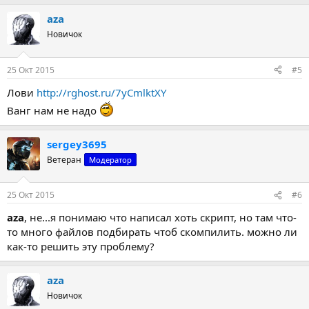
aza
Новичок
25 Окт 2015
#5
Лови
http://rghost.ru/7yCmlktXY
Ванг нам не надо
sergey3695
Ветеран
Модератор
25 Окт 2015
#6
aza
, не...я понимаю что написал хоть скрипт, но там что-
то много файлов подбирать чтоб скомпилить. можно ли
как-то решить эту проблему?
aza
Новичок