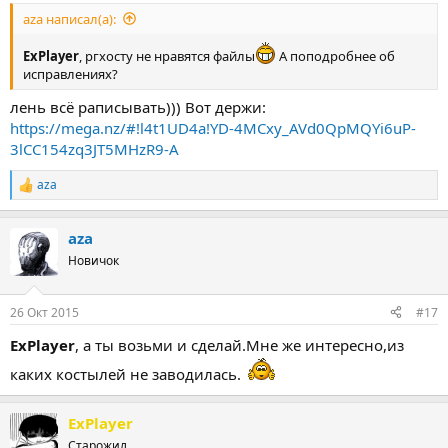
aza написал(а):
ExPlayer
, ргхосту не нравятся файлы
А поподробнее об
исправлениях?
лень всё раписывать))) Вот держи:
https://mega.nz/#!l4t1UD4a!YD-4MCxy_AVd0QpMQYi6uP-
3lCC154zq3JT5MHzR9-A
aza
Р
е
а
aza
к
ц
Новичок
и
и
:
26 Окт 2015
#17
ExPlayer
, а ты возьми и сделай.Мне же интересно,из
каких костылей не заводилась.
ExPlayer
Старожил