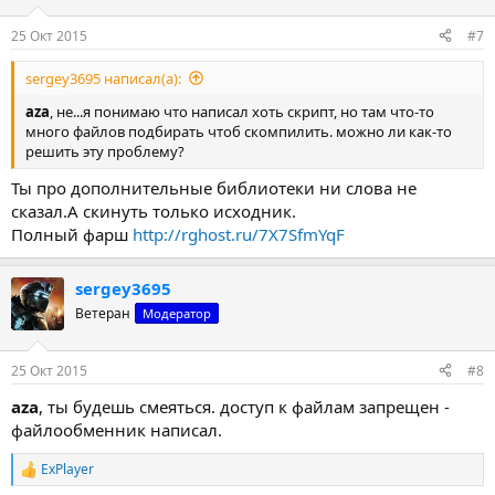
25 Окт 2015
#7
sergey3695 написал(а):
aza
, не...я понимаю что написал хоть скрипт, но там что-то
много файлов подбирать чтоб скомпилить. можно ли как-то
решить эту проблему?
Ты про дополнительные библиотеки ни слова не
сказал.А скинуть только исходник.
Полный фарш
http://rghost.ru/7X7SfmYqF
sergey3695
Ветеран
Модератор
25 Окт 2015
#8
aza
, ты будешь смеяться. доступ к файлам запрещен -
файлообменник написал.
ExPlayer
Р
е