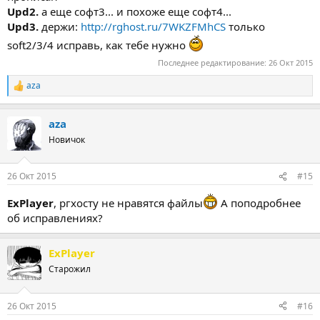
Upd2.
а еще софт3... и похоже еще софт4...
Upd3.
держи:
http://rghost.ru/7WKZFMhCS
только
soft2/3/4 исправь, как тебе нужно
Последнее редактирование:
26 Окт 2015
aza
Р
е
а
aza
к
ц
Новичок
и
и
:
26 Окт 2015
#15
ExPlayer
, ргхосту не нравятся файлы
А поподробнее
об исправлениях?
ExPlayer
Старожил
26 Окт 2015
#16