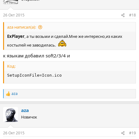
26 Окт 2015
#18
aza написал(а):
ExPlayer
, а ты возьми и сделай.Мне же интересно,из каких
костылей не заводилась.
к языкам добавил soft2/3/4 и
Код:
SetupIconFile=Icon.ico
aza
Р
е
а
aza
к
ц
Новичок
и
и
:
26 Окт 2015
#19