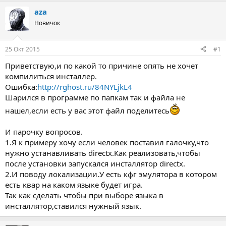
т
т
aza
о
а
Новичок
р
н
т
а
е
ч
25 Окт 2015
#1
м
а
ы
л
Приветствую,и по какой то причине опять не хочет
а
компилиться инсталлер.
Ошибка:
http://rghost.ru/84NYLjkL4
Шарился в программе по папкам так и файла не
нашел,если есть у вас этот файл поделитесь
И парочку вопросов.
1.Я к примеру хочу если человек поставил галочку,что
нужно устанавливать directx.Как реализовать,чтобы
после установки запускался инсталлятор directx.
2.И поводу локализации.У есть кфг эмулятора в котором
есть квар на каком языке будет игра.
Так как сделать чтобы при выборе языка в
инсталлятор,ставился нужный язык.