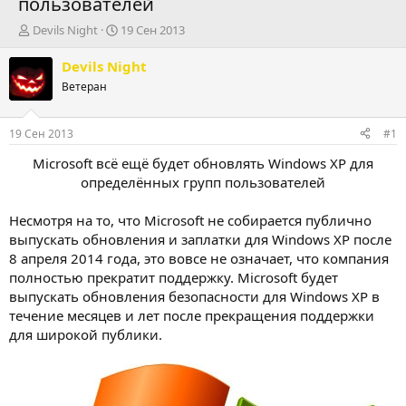
пользователей
А
Д
Devils Night
19 Сен 2013
в
а
т
т
Devils Night
о
а
Ветеран
р
н
т
а
е
ч
19 Сен 2013
#1
м
а
ы
л
Microsoft всё ещё будет обновлять Windows XP для
а
определённых групп пользователей
Несмотря на то, что Microsoft не собирается публично
выпускать обновления и заплатки для Windows XP после
8 апреля 2014 года, это вовсе не означает, что компания
полностью прекратит поддержку. Microsoft будет
выпускать обновления безопасности для Windows XP в
течение месяцев и лет после прекращения поддержки
для широкой публики.