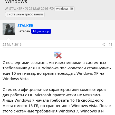
Windows
А
Д
Т
STALKER
25 Май 2016
windows 10
в
а
е
системные требования
т
т
г
о
а
и
STALKER
р
н
т
Ветеран
а
Модератор
е
ч
м
а
25 Май 2016
#1
ы
л
а
С последними серьезными изменениями в системных
требованиях для ОС Windows пользователи столкнулись
еще 10 лет назад, во время перехода с Windows XP на
Windows Vista.
С тех пор официальные характеристики компьютеров
для работы с ОС Microsoft практически не менялись.
Лишь Windows 7 начала требовать 16 ГБ свободного
места вместо 15 ГБ, по сравнению с Windows Vista. После
этого системные требования Windows 7, Windows 8 и