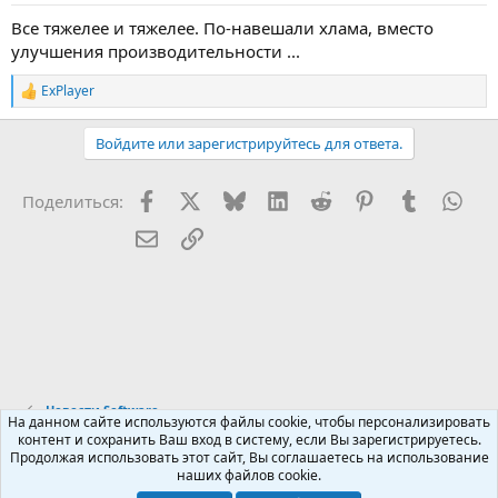
Все тяжелее и тяжелее. По-навешали хлама, вместо
улучшения производительности ...
ExPlayer
Р
е
а
Войдите или зарегистрируйтесь для ответа.
к
ц
и
Facebook
X (Twitter)
Bluesky
LinkedIn
Reddit
Pinterest
Tumblr
Wha
Поделиться:
и
:
Электронная почта
Ссылка
Новости Software
На данном сайте используются файлы cookie, чтобы персонализировать
контент и сохранить Ваш вход в систему, если Вы зарегистрируетесь.
Продолжая использовать этот сайт, Вы соглашаетесь на использование
Russian (RU)
наших файлов cookie.
Обратная связь
Условия и правила