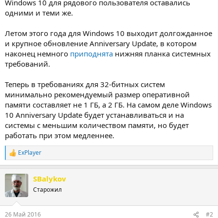
Windows 10 для рядового пользователя оставались
одними и теми же.
Летом этого года для Windows 10 выходит долгожданное
и крупное обновление Anniversary Update, в котором
наконец немного
приподнята
нижняя планка системных
требований.
Теперь в требованиях для 32-битных систем
минимально рекомендуемый размер оперативной
памяти составляет не 1 ГБ, а 2 ГБ. На самом деле Windows
10 Anniversary Update будет устанавливаться и на
системы с меньшим количеством памяти, но будет
работать при этом медленнее.
ExPlayer
Р
е
а
SBalykov
к
ц
Старожил
и
и
:
26 Май 2016
#2