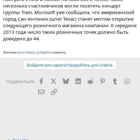
несколько счастливчиков могли посетить концерт
группы Train. Microsoft уже сообщила, что американский
город Сан-Антонио (штат Техас) станет местом открытия
следующего розничного магазина компании. К середине
2013 года число таких розничных точек должно быть
доведено до 44.
Источник: (
www.3dnews.ru
)
Перейти
к новости.
Войдите или зарегистрируйтесь для ответа.
Facebook
X (Twitter)
Bluesky
LinkedIn
Reddit
Pinterest
Tumblr
Wha
Поделиться:
Электронная почта
Ссылка
Новости