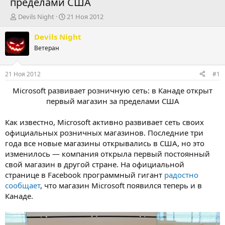
пределами США
А
Д
Devils Night
21 Ноя 2012
в
а
т
т
Devils Night
о
а
Ветеран
р
н
т
а
е
ч
21 Ноя 2012
#1
м
а
ы
л
Microsoft развивает розничную сеть: в Канаде открыт
а
первый магазин за пределами США
Как известно, Microsoft активно развивает сеть своих
официальных розничных магазинов. Последние три
года все новые магазины открывались в США, но это
изменилось — компания открыла первый постоянный
свой магазин в другой стране. На официальной
странице в Facebook программный гигант
радостно
сообщает
, что магазин Microsoft появился теперь и в
Канаде.