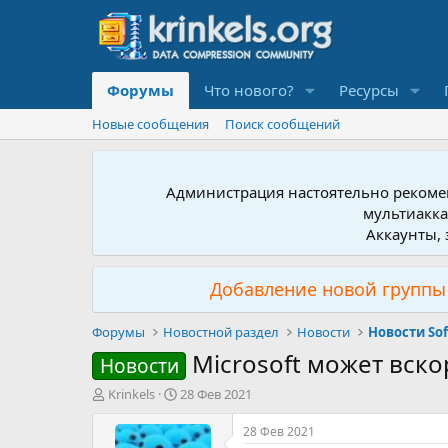
Форумы
Что нового?
Ресурсы
Новые сообщения
Поиск сообщений
Администрация настоятельно рекомен
мультиакка
Аккаунты, 
Добавление новой группы 
Форумы
Новостной раздел
Новости
Новости So
Microsoft может вск
Новости
А
Д
Krinkels
28 Фев 2021
в
а
т
т
28 Фев 2021
о
а