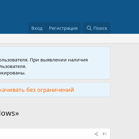
Вход
Регистрация
Поиск
пользователя. При выявлении наличия
льзователя.
локированы.
скачивать без ограничений
dows»
#1