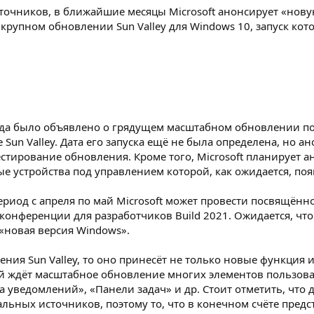
очников, в ближайшие месяцы Microsoft анонсирует «нову
крупном обновлении Sun Valley для Windows 10, запуск кот
ода было объявлено о грядущем масштабном обновлении по
Sun Valley. Дата его запуска ещё не была определена, но ано
тестирование обновления. Кроме того, Microsoft планируе
е устройства под управлением которой, как ожидается, появ
период с апреля по май Microsoft может провести посвящён
конференции для разработчиков Build 2021. Ожидается, что
«новая версия Windows».
ления Sun Valley, то оно принесёт не только новые функция
й ждёт масштабное обновление многих элементов пользова
а уведомлений», «Панели задач» и др. Стоит отметить, чт
ных источников, поэтому то, что в конечном счёте предст