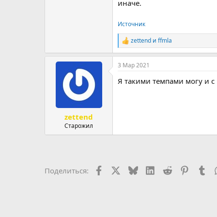
иначе.
Источник
zettend
и
ffmla
Р
е
а
3 Мар 2021
к
ц
Я такими темпами могу и с
и
и
:
zettend
Старожил
Facebook
X (Twitter)
Bluesky
LinkedIn
Reddit
Pinteres
Tu
Поделиться: