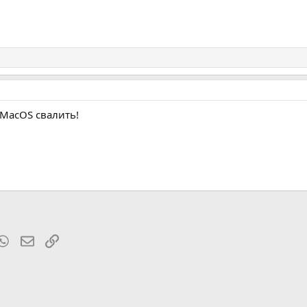
 MacOS свалить!
t
mblr
WhatsApp
Электронная почта
Ссылка