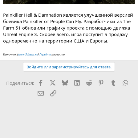
Painkiller Hell & Damnation является улучшенной версией
боевика Painkiller от People Can Fly. Разработчики из The
Farm 51 обновили графику проекта с помощью движка
Unreal Engine 3. Скорее всего, игра поступит в продажу
одновременно на территории США и Европы.
Источник: (
www.3dnews.ru
)
Перейти
к новости.
Войдите или зарегистрируйтесь для ответа.
Facebook
X (Twitter)
Bluesky
LinkedIn
Reddit
Pinterest
Tumblr
Wha
Поделиться:
Электронная почта
Ссылка