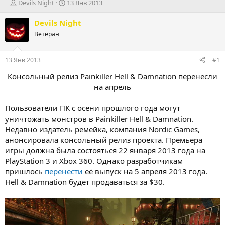
А
Д
Devils Night
13 Янв 2013
в
а
т
т
Devils Night
о
а
Ветеран
р
н
т
а
е
ч
13 Янв 2013
#1
м
а
ы
л
Консольный релиз Painkiller Hell & Damnation перенесли
а
на апрель
Пользователи ПК с осени прошлого года могут
уничтожать монстров в Painkiller Hell & Damnation.
Недавно издатель ремейка, компания Nordic Games,
анонсировала консольный релиз проекта. Премьера
игры должна была состояться 22 января 2013 года на
PlayStation 3 и Xbox 360. Однако разработчикам
пришлось
перенести
её выпуск на 5 апреля 2013 года.
Hell & Damnation будет продаваться за $30.