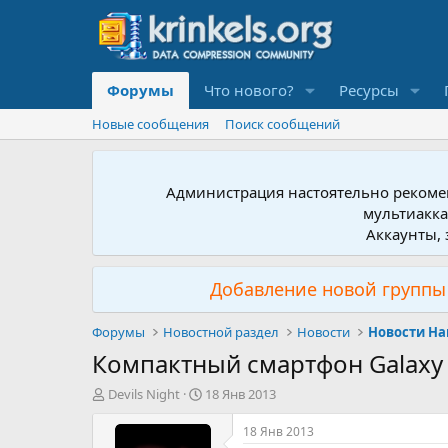
Форумы
Что нового?
Ресурсы
Новые сообщения
Поиск сообщений
Администрация настоятельно рекомен
мультиакка
Аккаунты, 
Добавление новой группы 
Форумы
Новостной раздел
Новости
Новости Ha
Компактный смартфон Galaxy 
А
Д
Devils Night
18 Янв 2013
в
а
т
т
18 Янв 2013
о
а