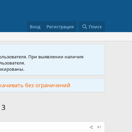
Вход
Регистрация
Поиск
пользователя. При выявлении наличия
льзователя.
локированы.
скачивать без ограничений
13
#1