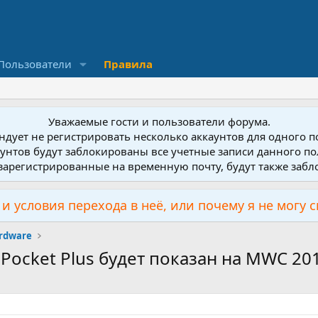
Пользователи
Правила
Уважаемые гости и пользователи форума.
дует не регистрировать несколько аккаунтов для одного 
унтов будут заблокированы все учетные записи данного по
зарегистрированные на временную почту, будут также заб
и условия перехода в неё, или почему я не могу 
rdware
Pocket Plus будет показан на MWC 20