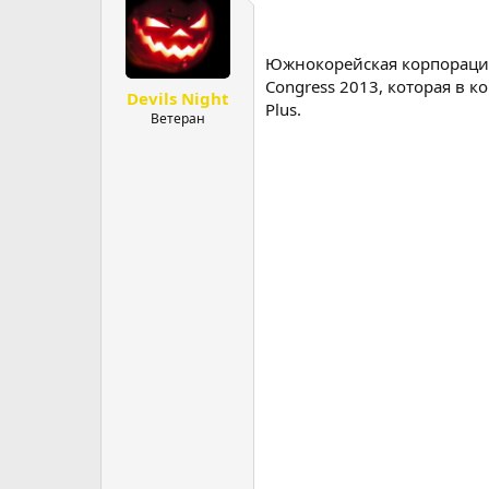
р
н
т
а
е
ч
Южнокорейская корпорация
м
а
Congress 2013, которая в 
Devils Night
ы
л
Plus.
а
Ветеран