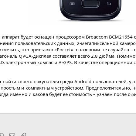
аппарат будет оснащен процессором Broadcom BCM21654 с т
нения пользовательских данных, 2-мегапиксельной камерой, 
отметить, что приставка «Pocket» в названии не случайна –
агональ QVGA-дисплея составляет всего 2,8 дюйма. Помимо
SD, электронный компас и A-GPS. В качестве операционной с
ет найти своего покупателя среди Android-пользователей, 
простым и компактным устройством. Предположительно, но
огда именно и какова будет ее стоимость – узнаем после 
t
mblr
WhatsApp
Электронная почта
Ссылка