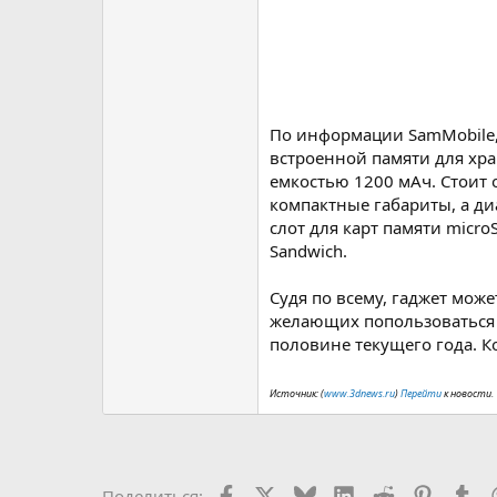
По информации SamMobile, 
встроенной памяти для хра
емкостью 1200 мАч. Стоит 
компактные габариты, а ди
слот для карт памяти micro
Sandwich.
Судя по всему, гаджет мож
желающих попользоваться 
половине текущего года. К
Источник: (
www.3dnews.ru
)
Перейти
к новости.
Facebook
X (Twitter)
Bluesky
LinkedIn
Reddit
Pinteres
Tu
Поделиться: