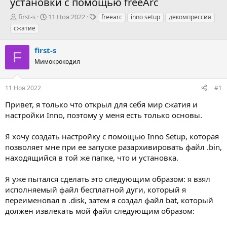
установки с помощью freeArc
А
Д
Т
first-s
11 Ноя 2022
freearc
inno setup
декомпрессия
в
а
е
сжатие
т
т
г
о
а
и
first-s
р
н
F
т
Мимокрокодил
а
е
ч
м
а
11 Ноя 2022
#1
ы
л
а
Привет, я только что открыл для себя мир сжатия и
настройки Inno, поэтому у меня есть только основы.
Я хочу создать настройку с помощью Inno Setup, которая
позволяет мне при ее запуске разархивировать файл .bin,
находящийся в той же папке, что и установка.
Я уже пытался сделать это следующим образом: я взял
исполняемый файл бесплатной дуги, который я
переименовал в .disk, затем я создал файл bat, который
должен извлекать мой файл следующим образом: