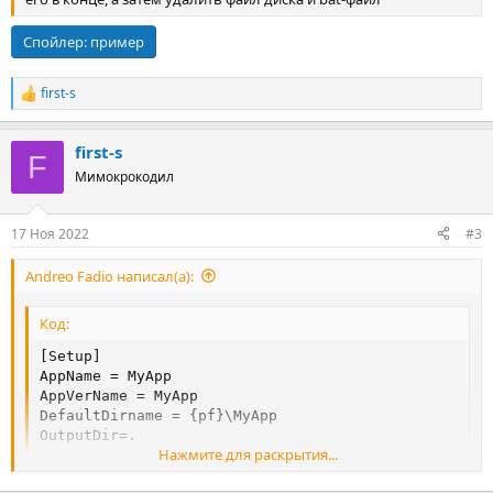
Спойлер:
пример
first-s
Р
е
а
first-s
к
F
ц
Мимокрокодил
и
и
:
17 Ноя 2022
#3
Andreo Fadio написал(а):
Код:
[Setup]

AppName = MyApp

AppVerName = MyApp

DefaultDirname = {pf}\MyApp

OutputDir=.

Нажмите для раскрытия...
[Tasks]
