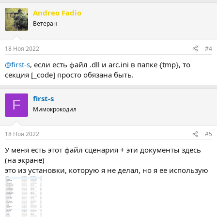
Name: "Tacsk1"; Description: "Применить"; GroupDesc
Andreo Fadio
[Run]

Ветеран
Filename: "{src}\My_bat_file.bat"; Flags: skipifdoes
[Code]

18 Ноя 2022
#4
function CheckFileBin: Boolean;

begin

@first-s
, если есть файл .dll и arc.ini в папке {tmp}, то
if FileExists(ExpandConstant('{src}\My_bat_file.bat'
секция [_code] просто обязана быть.
  FileExists(ExpandConstant('{src}\My_file_bin.bin')
  Result:= True;

end;

first-s
F
Мимокрокодил
procedure CurStepChanged(CurStep: TSetupStep);

begin

if CurStep = ssPostInstall then

18 Ноя 2022
#5
  begin

У меня есть этот файл сценария + эти документы здесь
   if IsTaskSelected('Tacsk1') then

    begin

(на экране)
     if FileExists(ExpandConstant('{src}\My_bat_file
это из установки, которую я не делал, но я ее использую
      DeleteFile(ExpandConstant('{src}\My_bat_file.b
     if FileExists(ExpandConstant('{src}\My_file_bin
      DeleteFile(ExpandConstant('{src}\My_file_bin.b
    end;

  end;
