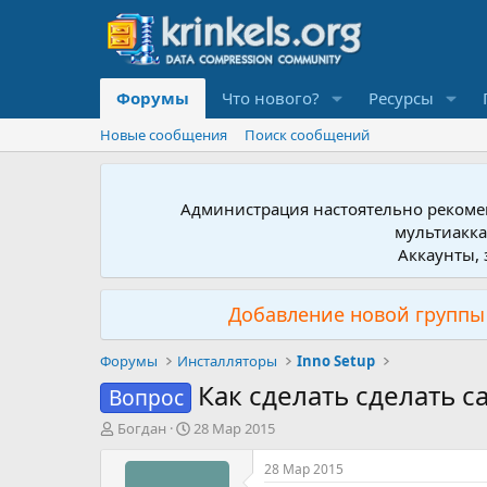
Форумы
Что нового?
Ресурсы
Новые сообщения
Поиск сообщений
Администрация настоятельно рекомен
мультиакка
Аккаунты, 
Добавление новой группы 
Форумы
Инсталляторы
Inno Setup
Как сделать сделать с
Вопрос
А
Д
Богдан
28 Мар 2015
в
а
т
т
28 Мар 2015
о
а