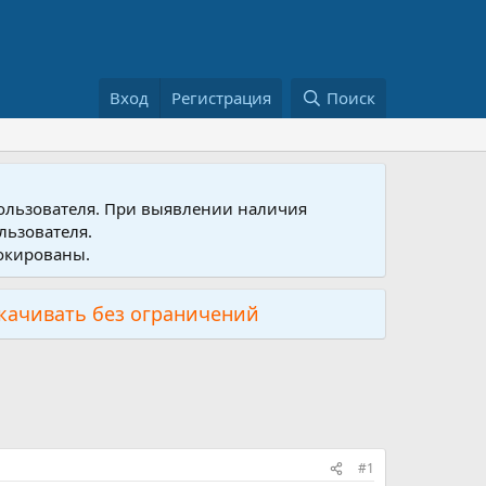
Вход
Регистрация
Поиск
пользователя. При выявлении наличия
льзователя.
локированы.
скачивать без ограничений
#1