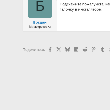
Б
Подскажите пожалуйста, ка
р
н
т
а
галочку в инсталяторе.
е
ч
м
а
Богдан
ы
л
а
Мимокрокодил
Facebook
X (Twitter)
Bluesky
LinkedIn
Reddit
Pinteres
Tu
Поделиться: