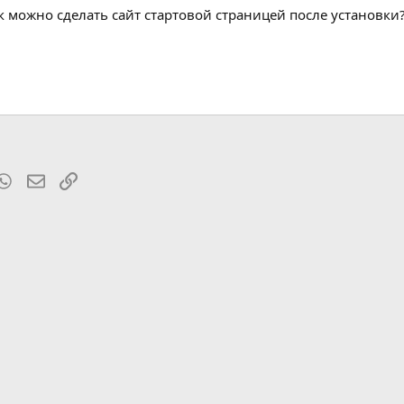
к можно сделать сайт стартовой страницей после установки?
t
mblr
WhatsApp
Электронная почта
Ссылка